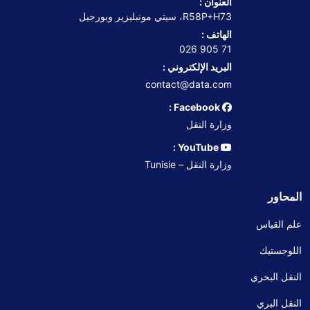
العنوان :
R58P+H73، سيتي مونبليزير وبورجيل
الهاتف :
71 905 026
البريد الإلكتروني :
contact@data.com
Facebook :
وزارة النقل
YouTube :
وزارة النقل – Tunisie
المحاور
علم القياس
اللوجستيك
النقل البحري
النقل البري