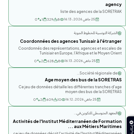
agency
liste des agences de la SORETRAK
25 جانفي 2026، 16:13
0
1
329
8
الشركة التونسية للخطوط الجوية
Coordonnées des agences Tunisair à l'étranger
Coordonnés des représentations, agences et escales de
Tunisiair en Europe, l'Afrique et le Moyen Orient
25 جانفي 2026، 16:13
0
2
628
8
Société régionale de...
Age moyen des bus de la SORETRAS
Ce jeu de données détaille les différentes tranches d'age
moyen des bus de la SORETRAS
25 جانفي 2026، 16:12
0
2
609
10
المعهد المتوسطي للتكوين في...
Activités de l'Institut Méditerranéen de Formation
aux Métiers Maritimes ...
ce jeu de données décrit l'activité de l'Institut Méditerranéen