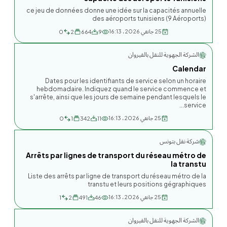
ce jeu de données donne une idée sur la capacités annuelle
des aéroports tunisiens (9 Aéroports)
25 جانفي 2026، 16:13
0
2
664
9
الشركة الجهوية للنقل بالقيروان
Calendar
Dates pour les identifiants de service selon un horaire
hebdomadaire. Indiquez quand le service commence et
s'arrête, ainsi que les jours de semaine pendant lesquels le
service...
25 جانفي 2026، 16:13
0
1
342
11
شركة نقل بتونس
Arrêts par lignes de transport du réseau métro de
la transtu
Liste des arrêts par ligne de transport du réseau métro de la
transtu et leurs positions gégraphiques
25 جانفي 2026، 16:13
1
2
491
46
الشركة الجهوية للنقل بالقيروان