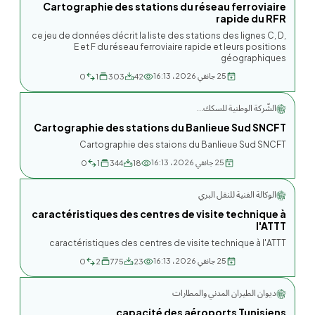
Cartographie des stations du réseau ferroviaire
rapide du RFR
ce jeu de données décrit la liste des stations des lignes C, D,
E et F du réseau ferroviaire rapide et leurs positions
géographiques
25 جانفي 2026، 16:13
0
1
303
42
الشّركة الوطنية للسكك...
Cartographie des stations du Banlieue Sud SNCFT
Cartographie des staions du Banlieue Sud SNCFT
25 جانفي 2026، 16:13
0
1
344
18
الوكالة الفنية للنقل البري
caractéristiques des centres de visite technique à
l'ATTT
caractéristiques des centres de visite technique à l'ATTT
25 جانفي 2026، 16:13
0
2
775
23
ديوان الطيران المدني والمطارات
capacité des aéroports Tunisiens