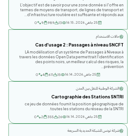
L'objectif est de savoir pour une zone donnée si l'offre en
termes de moyens de transport, de lignes de transport et
d'infrastructure routière est suffisante et réponds aux...
25 جانفي 2026، 16:15
0
9
989
13
حالات الاستخدام
Cas d'usage 2 : Passages à niveau SNCFT
LA modélisation d'un système de Passages à Niveaux à
travers les données Open Data permettrait l'identification
des points noirs, un meilleur calcul des risques, la
prévention...
25 جانفي 2026، 16:14
0
4
611
15
الشركة الوطنية للنقل بين المدن
Cartographie des Stations SNTRI
ce jeu de données fournit la position géographique de
toutes les stations du réseau de la SNTRI.
25 جانفي 2026، 16:14
0
2
355
26
شركة تونس للشبكة الحديدية السريعة