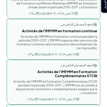
إمكانية الوصول
de Formation aux Métiers Maritimes (IMFMM) en formation
initiale durant la période 2010-2017. La formation...
25 جانفي 2026، 16:12
0
2
0
3
المعهد المتوسطي للتكوين في...
Activités de l'IMFMM en formation continue
Activités de l'IMFMM en formation continue pendant la
période 2009-2017. L’IMFMM organise des sessions de
formation continue selon les besoins des entreprises du
secteur public...
25 جانفي 2026، 16:12
0
2
631
6
المعهد المتوسطي للتكوين في...
Activités de l’IMFMM en Formation
Complémentaires STCW
Activités de l’IMFMM en Formation Complémentaires STCW
pendant la période 2009-2017 . L’IMFMM est accrédité à
dispenser les formations complémentaires exigées par la
convention...
25 جانفي 2026، 16:12
0
2
713
16