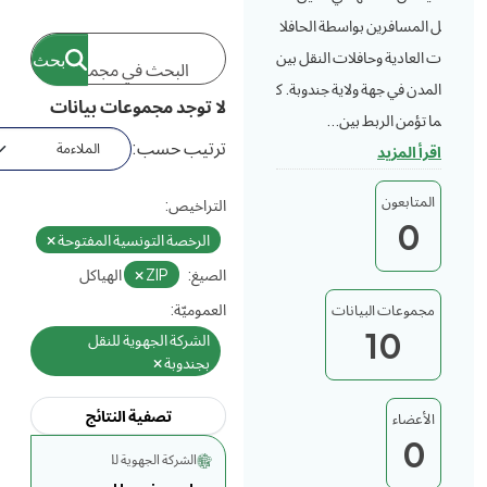
ل المسافرين بواسطة الحافلا
ت العادية وحافلات النقل بين
المدن في جهة ولاية جندوبة. ك
لا توجد مجموعات بيانات
ما تؤمن الربط بين...
ترتيب حسب
اقرأ المزيد
المتابعون
التراخيص:
0
الرخصة التونسية المفتوحة
الصيغ:
ZIP
الهياكل
العموميّة:
مجموعات البيانات
10
الشركة الجهوية للنقل
بجندوبة
تصفية النتائج
الأعضاء
0
الشركة الجهوية للنقل بجندوبة