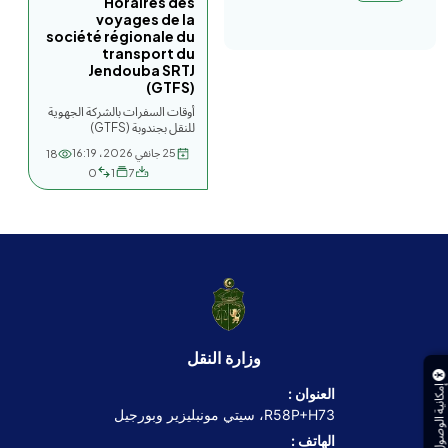
Horaires des
voyages de la
société régionale du
transport du
Jendouba SRTJ
(GTFS)
أوقات السفرات بالشركة الجهوية
للنقل بجندوبة (GTFS)
25 جانفي 2026، 16:19
18
0
1
7
وزارة النقل
إمكانية الوصول
العنوان :
R58P+H73، سيتي مونبليزير وبورجيل
الهاتف :