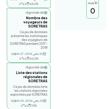
الأعضاء
0
2
682
0
Société régionale de...
Nombre des
voyageurs de
SORETRAS
Ce jeu de données
présente les statistiques
des voyageurs de
SORETRAS pendant 2017-
2018
25 جانفي 2026، 16:27
14
0
2
652
Société régionale de...
Liste des stations
régionales de
SORETRAS
Ce jeu de données liste
les stations régionales
exploitées par SORETRAS
25 جانفي 2026، 16:25
15
0
2
11