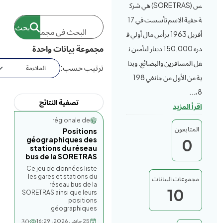
س (SORETRAS) هي شرك
ة خفية الاسم تأسست في 17
أفريل 1963 برأس مال أولي ق
مجموعة بيانات واحدة
دره 150,000 دينار لتأمين ن
قل المسافرين والبضائع. وبدا
ترتيب حسب
ية من الأول من جانفي 198
8،...
تصفية النتائج
اقرأ المزيد
Société régionale de...
المتابعون
Positions
géographiques des
0
stations du réseau
bus de la SORETRAS
Ce jeu de données liste
les gares et stations du
مجموعات البيانات
réseau bus de la
10
SORETRAS ainsi que leurs
positions
géographiques.
25 جانفي 2026، 16:29
30