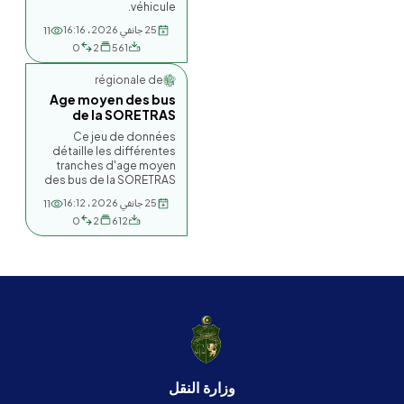
véhicule.
25 جانفي 2026، 16:16
11
0
2
561
Société régionale de...
Age moyen des bus
de la SORETRAS
Ce jeu de données
détaille les différentes
tranches d'age moyen
des bus de la SORETRAS
25 جانفي 2026، 16:12
11
0
2
612
وزارة النقل