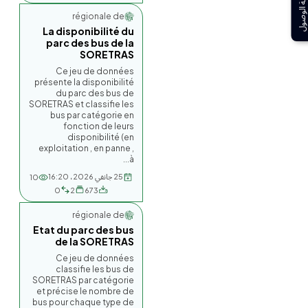
إمكانية الوصول
Société régionale de...
La disponibilité du
parc des bus de la
SORETRAS
Ce jeu de données
présente la disponibilité
du parc des bus de
SORETRAS et classifie les
bus par catégorie en
fonction de leurs
disponibilité (en
exploitation , en panne ,
à...
25 جانفي 2026، 16:20
10
0
2
673
Société régionale de...
Etat du parc des bus
de la SORETRAS
Ce jeu de données
classifie les bus de
SORETRAS par catégorie
et précise le nombre de
bus pour chaque type de