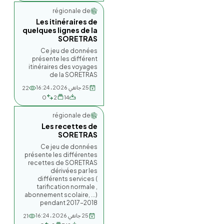
Société régionale de...
Les itinéraires de
quelques lignes de la
SORETRAS
Ce jeu de données
présente les différent
itinéraires des voyages
de la SORETRAS
25 جانفي 2026، 16:24
22
0
2
14
Société régionale de...
Les recettes de
SORETRAS
Ce jeu de données
présente les différentes
recettes de SORETRAS
dérivées par les
différents services (
tarification normale ,
abonnement scolaire, ...)
pendant 2017-2018
25 جانفي 2026، 16:24
21