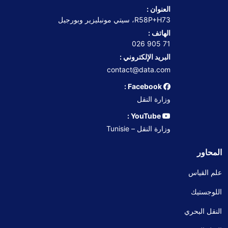
العنوان :
R58P+H73، سيتي مونبليزير وبورجيل
الهاتف :
71 905 026
البريد الإلكتروني :
contact@data.com
Facebook :
وزارة النقل
YouTube :
وزارة النقل – Tunisie
المحاور
علم القياس
اللوجستيك
النقل البحري