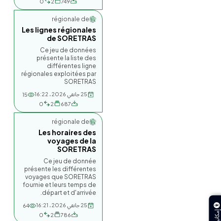
0
2
749
Société régionale de...
Les lignes régionales
de SORETRAS
Ce jeu de données
présente la liste des
différentes ligne
régionales exploitées par
SORETRAS
25 جانفي 2026، 16:22
15
0
2
687
Société régionale de...
Les horaires des
voyages de la
SORETRAS
Ce jeu de donnée
présente les différentes
voyages que SORETRAS
fournie et leurs temps de
départ et d'arrivée.
25 جانفي 2026، 16:21
64
0
2
786