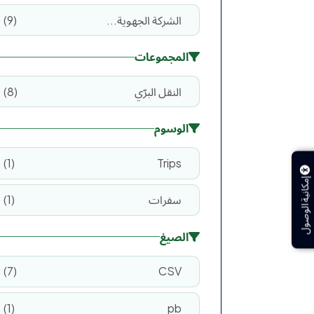
الشركة الجهوية...
9
المجموعات
النقل البرّي
8
الوسوم
1
Trips
إمكانية الوصول
سفرات
1
الصيغ
7
CSV
1
pb