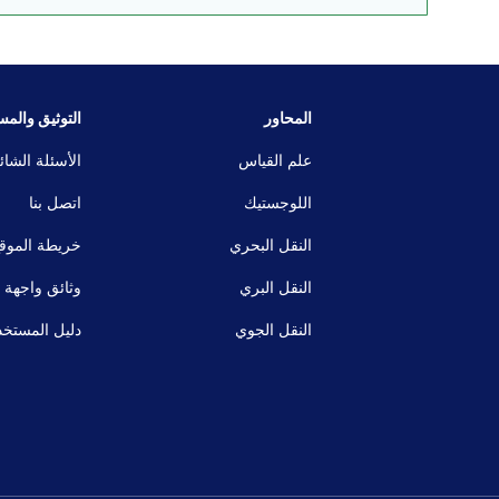
المحاور
التوثيق والمس
علم القياس
الأسئلة الشائ
اللوجستيك
اتصل بنا
النقل البحري
خريطة الموق
النقل البري
وثائق واجهة 
النقل الجوي
دليل المستخد