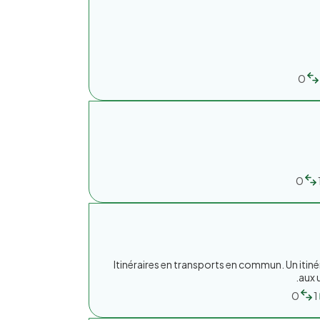
0
0
Itinéraires en transports en commun. Un itiné
aux 
0
1