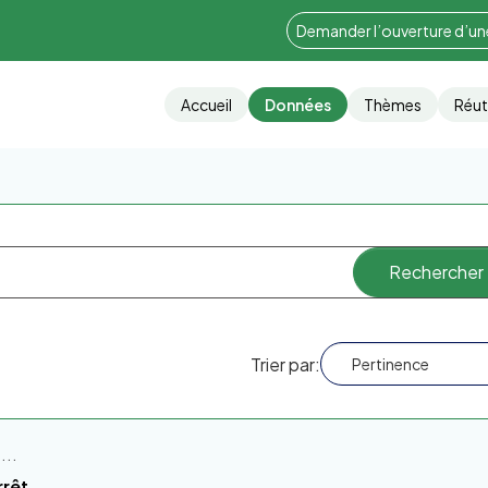
Demander l’ouverture d’u
Accueil
Données
Thèmes
Réut
Trier par
...
rrêt