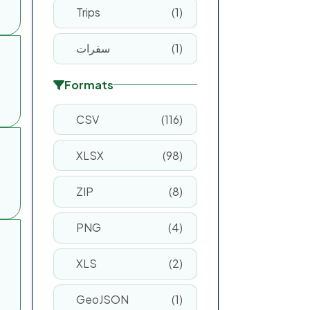
Trips
1
سفرات
1
Formats
CSV
116
XLSX
98
ZIP
8
PNG
4
XLS
2
GeoJSON
1