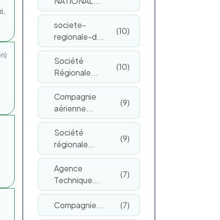
NATIONAL...
i,
societe-
10
regionale-d...
on)
Société
10
Régionale...
Compagnie
9
aérienne...
Société
9
régionale...
Agence
7
Technique...
Compagnie...
7