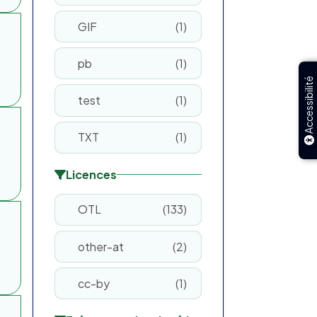
GIF
1
pb
1
Accessibilité
test
1
TXT
1
Licences
OTL
133
other-at
2
cc-by
1