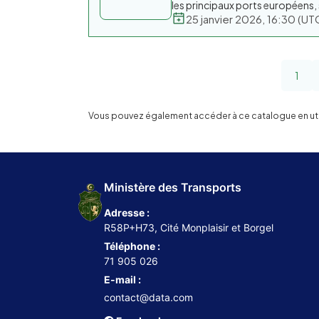
les principaux ports européens
25 janvier 2026, 16:30 (
1
Vous pouvez également accéder à ce catalogue en utili
Ministère des Transports
Adresse :
R58P+H73, Cité Monplaisir et Borgel
Téléphone :
71 905 026
E-mail :
contact@data.com