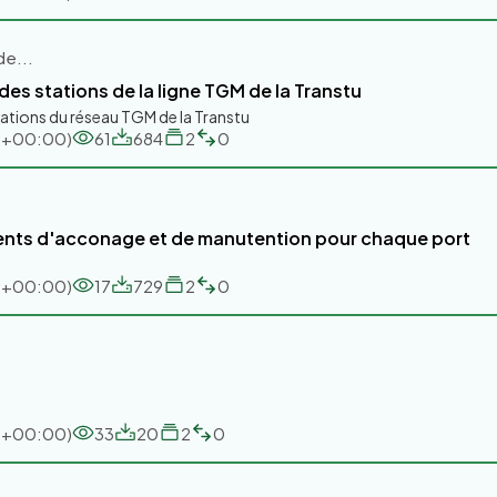
de...
es stations de la ligne TGM de la Transtu
ations du réseau TGM de la Transtu
TC+00:00)
61
684
2
0
ents d'acconage et de manutention pour chaque port
TC+00:00)
17
729
2
0
TC+00:00)
33
20
2
0