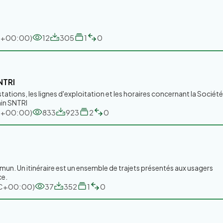
TC+00:00)
12
305
1
0
NTRI
tations, les lignes d'exploitation et les horaires concernant la Société
ain SNTRI
TC+00:00)
833
923
2
0
mun. Un itinéraire est un ensemble de trajets présentés aux usagers
ce.
UTC+00:00)
37
352
1
0