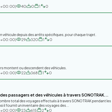
TC+00:00)
40
0
1
0
un véhicule depuis des arrêts spécifiques, pour chaque trajet.
TC+00:00)
29
320
1
0
ers montent ou descendent des véhicules.
TC+00:00)
22
368
1
0
 des passagers et des véhicules à travers SONOTRAK...
nombre total des voyages effectués à travers SONOTRAK pendant les
si il fournit un inventaire des voyages des...
TC+00:00)
23
615
2
0