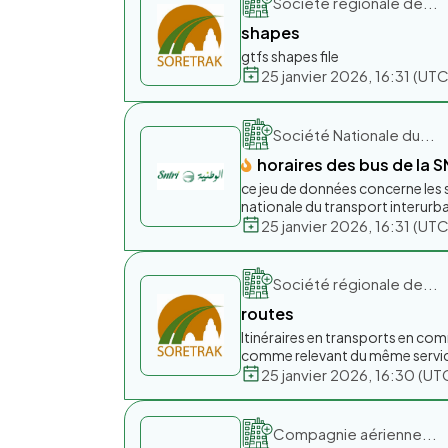
Société régionale de...
shapes
gtfs shapes file
25 janvier 2026, 16:31 (U
Société Nationale du...
horaires des bus de la S
ce jeu de données concerne les s
nationale du transport interurb
25 janvier 2026, 16:31 (U
Société régionale de...
routes
Itinéraires en transports en com
comme relevant du même servi
25 janvier 2026, 16:30 (
Compagnie aérienne...