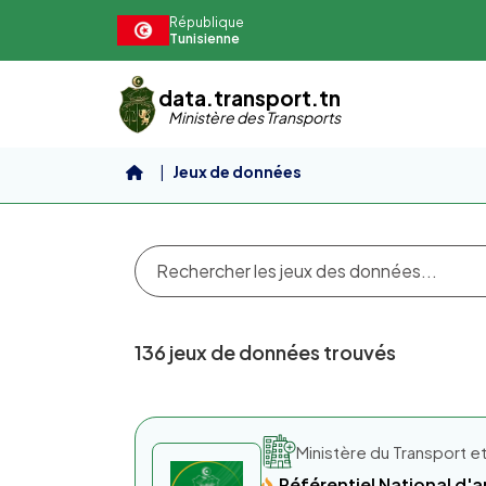
Aller au contenu principal
République
Tunisienne
data.transport.tn
Ministère des Transports
Jeux de données
136 jeux de données trouvés
Ministère du Transport et
Référentiel National d'a