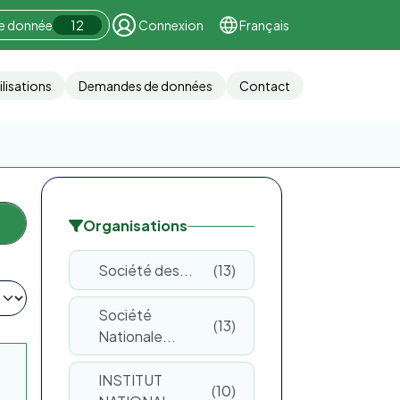
ne donnée
12
Connexion
Français
ilisations
Demandes de données
Contact
Organisations
Société des...
13
Société
13
Nationale...
INSTITUT
10