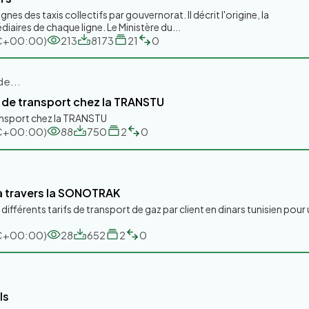
nes des taxis collectifs par gouvernorat. Il décrit l'origine, la
diaires de chaque ligne. Le Ministère du...
UTC+00:00)
213
8173
21
0
de...
es de transport chez la TRANSTU
transport chez la TRANSTU
UTC+00:00)
88
750
2
0
 à travers la SONOTRAK
ifférents tarifs de transport de gaz par client en dinars tunisien pour
UTC+00:00)
28
652
2
0
ls