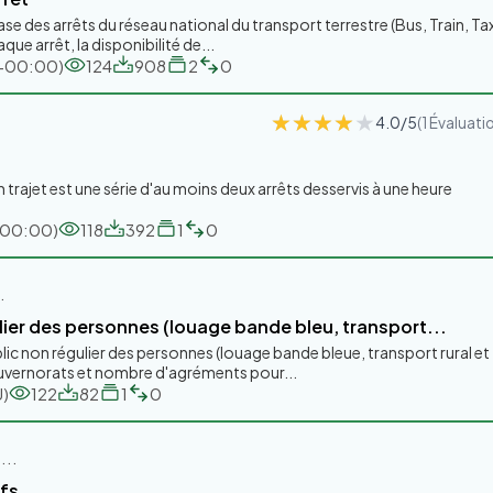
e des arrêts du réseau national du transport terrestre (Bus, Train, Tax
aque arrêt, la disponibilité de...
C+00:00)
124
908
2
0
★★★★★
★★★★★
4.0/5
(1 Évaluati
n trajet est une série d'au moins deux arrêts desservis à une heure
+00:00)
118
392
1
0
.
lier des personnes (louage bande bleu, transport...
blic non régulier des personnes (louage bande bleue, transport rural et
ouvernorats et nombre d'agréments pour...
U)
122
82
1
0
...
ifs