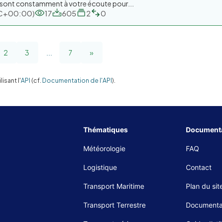
, sont constamment à votre écoute pour...
UTC+00:00)
17
605
2
0
2
3
...
7
»
sant l'
API
(cf.
Documentation de l'API
).
Thématiques
Documenta
Météorologie
FAQ
Logistique
Contact
Transport Maritime
Plan du sit
Transport Terrestre
Documenta