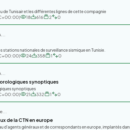
au de Tunisair et les différentes lignes de cette compagnie
UTC+00:00)
18
616
2
0
...
 stations nationales de surveillance sismique en Tunisie.
UTC+00:00)
24
358
1
0
...
éorologiques synoptiques
giques synoptiques
UTC+00:00)
21
332
1
0
e...
ux de la CTN en europe
eau d'agents généraux et de correspondants en europe, implantés dan