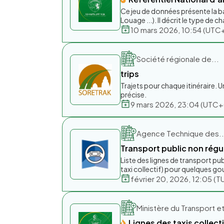
Ce jeu de données présente la bas
Louage ...). Il décrit le type de ch
10 mars 2026, 10:54 (UT
Société régionale de...
trips
Trajets pour chaque itinéraire. U
précise.
9 mars 2026, 23:04 (UTC
Agence Technique des..
Transport public non régu
Liste des lignes de transport pu
taxi collectif) pour quelques g
février 20, 2026, 12:05 (T
Ministère du Transport et
Lignes des taxis collect