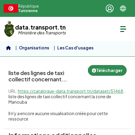
Aller au contenu principal
République
Tunisienne
data.transport.tn
Ministère des Transports
Organisations
Les Cas d'usages
Cas d'usage 3 : Le...
liste des lignes de taxi...
Télécharger
liste des lignes de taxi
collectif concernant...
URL:
https://catalogue-data.transport.tn/dataset/51468203-d38a-49e2-99b7-49d4bbb7c4e0/resource/e49d4501-2c71-4ceb-829e-e238db572f6e/download/51468203-d38a-49e2-99b7-49d4bbb7c4e0_d1a0b974-b217-44ce-be11-40a495c350a8.xlsx
liste des lignes de taxi collectif concernant la zone de
Manouba
Il n'y a encore aucune visualisation créée pour cette
ressource