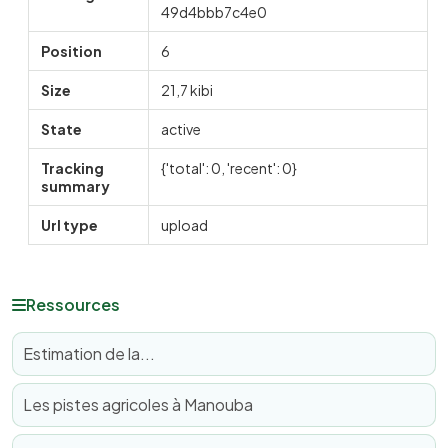
49d4bbb7c4e0
Position
6
Size
21,7 kibi
State
active
Tracking
{'total': 0, 'recent': 0}
summary
Url type
upload
Ressources
Estimation de la...
Les pistes agricoles à Manouba