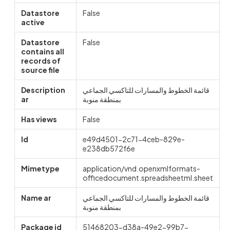
Datastore
False
active
Datastore
False
contains all
records of
source file
Description
قائمة الخطوط والمسارات للتاكسي الجماعي
ar
بمنطقة منوبة
Has views
False
Id
e49d4501-2c71-4ceb-829e-
e238db572f6e
Mimetype
application/vnd.openxmlformats-
officedocument.spreadsheetml.sheet
Name ar
قائمة الخطوط والمسارات للتاكسي الجماعي
بمنطقة منوبة
Package id
51468203-d38a-49e2-99b7-