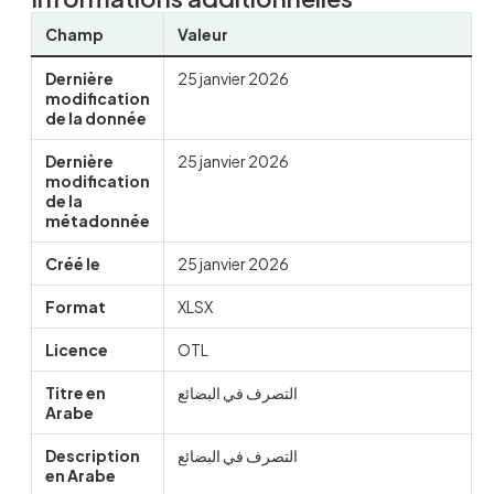
Champ
Valeur
Dernière
25 janvier 2026
modification
de la donnée
Dernière
25 janvier 2026
modification
de la
métadonnée
Créé le
25 janvier 2026
Format
XLSX
Licence
OTL
Titre en
التصرف في البضائع
Arabe
Description
التصرف في البضائع
en Arabe