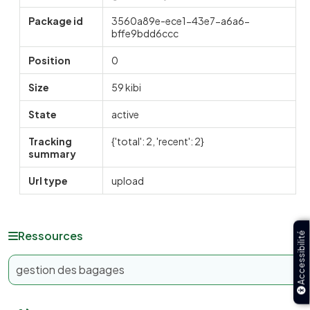
Package id
3560a89e-ece1-43e7-a6a6-
bffe9bdd6ccc
Position
0
Size
59 kibi
State
active
Tracking
{'total': 2, 'recent': 2}
summary
Url type
upload
Ressources
Accessibilité
gestion des bagages