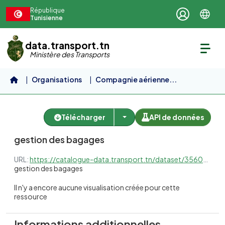
Aller au contenu principal
République
Tunisienne
data.transport.tn
Ministère des Transports
Organisations
Compagnie aérienne...
gestion des bagages
gestion des bagages
Télécharger
API de données
gestion des bagages
URL:
https://catalogue-data.transport.tn/dataset/3560a89e-ece1-43e7-a6a6-bffe9bdd6ccc/resource/65171ec7-2510-44fa-aa63-cc678a6e297a/download/3560a89e-ece1-43e7-a6a6-bffe9bdd6ccc_fc217163-c174-483d-81c9-5c130423ca8d.xlsx
gestion des bagages
Il n'y a encore aucune visualisation créée pour cette
ressource
Informations additionnelles