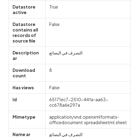
Datastore
True
active
Datastore
False
contains all
records of
source file
Description
التصرف في البضائع
ar
Download
8
count
Has views
False
Id
65171ec7-2510-44fa-aa63-
cc678a6e297a
Mimetype
application/vnd.openxmlformats-
officedocument.spreadsheetml.sheet
Name ar
التصرف في البضائع