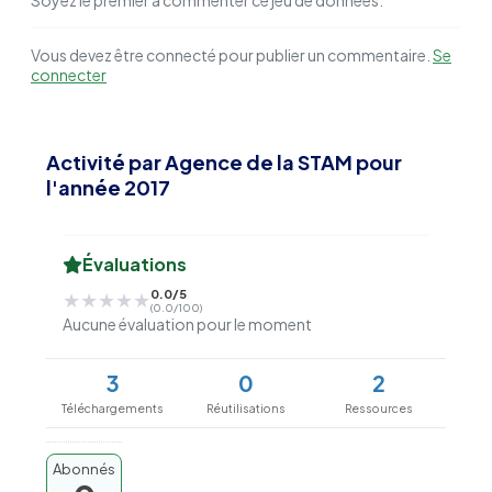
Soyez le premier à commenter ce jeu de données.
Vous devez être connecté pour publier un commentaire.
Se
connecter
Activité par Agence de la STAM pour
l'année 2017
Évaluations
0.0/5
★★★★★
★★★★★
(0.0/100)
Aucune évaluation pour le moment
3
0
2
Téléchargements
Réutilisations
Ressources
Abonnés