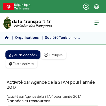
Aller au contenu principal
République
Tunisienne
data.transport.tn
Ministère des Transports
Organisations
Société Tunisienne...
Activité par Agence de la...
Jeu de données
Groupes
Flux d'Activité
Activité par Agence de la STAM pour l'année
2017
Activité par Agence de la STAM pour l'année 2017
Données et ressources