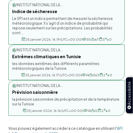
INSTITUT NATIONAL DE LA...
Indice de sécheresse
Le SPI est un indice permettant de mesurer la sécheresse
météorologique. Il s’agit d’un indice de probabilité qui
repose seulement sur les précipitations. Les probabilités
sont...
25 janvier 2026, 16:19 (UTC+00:00)
35
67
3
0
INSTITUT NATIONAL DE LA...
Extrêmes climatiques en Tunisie
les données extrêmes des différents paramètres
météorologiques de la Tunisie.
25 janvier 2026, 16:17 (UTC+00:00)
14
363
2
0
Accessibilité
INSTITUT NATIONAL DE LA...
Prévision saisonnière
la prévision saisonnière de précipitation et de la température
sur la Tunisie
25 janvier 2026, 16:16 (UTC+00:00)
14
0
2
0
Vous pouvez également accéder à ce catalogue en utilisant l'
API