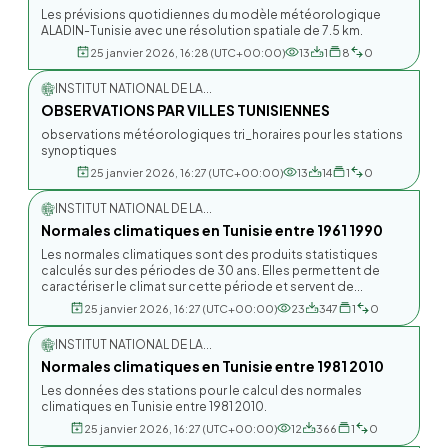
Les prévisions quotidiennes du modèle météorologique
ALADIN-Tunisie avec une résolution spatiale de 7.5 km.
25 janvier 2026, 16:28 (UTC+00:00)
13
1
8
0
INSTITUT NATIONAL DE LA...
OBSERVATIONS PAR VILLES TUNISIENNES
observations météorologiques tri_horaires pour les stations
synoptiques
25 janvier 2026, 16:27 (UTC+00:00)
13
14
1
0
INSTITUT NATIONAL DE LA...
Normales climatiques en Tunisie entre 1961 1990
Les normales climatiques sont des produits statistiques
calculés sur des périodes de 30 ans. Elles permettent de
caractériser le climat sur cette période et servent de...
25 janvier 2026, 16:27 (UTC+00:00)
23
347
1
0
INSTITUT NATIONAL DE LA...
Normales climatiques en Tunisie entre 1981 2010
Les données des stations pour le calcul des normales
climatiques en Tunisie entre 1981 2010.
25 janvier 2026, 16:27 (UTC+00:00)
12
366
1
0