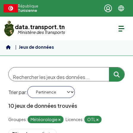
Aller au contenu principal
République
Tunisienne
data.transport.tn
Ministère des Transports
Jeux de données
Trier par
10 jeux de données trouvés
Groupes:
Météorologie
Licences:
OTL