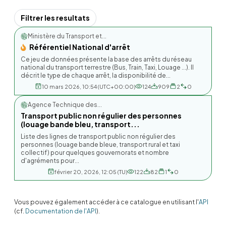
Filtrer les resultats
Ministère du Transport et...
Référentiel National d'arrêt
Ce jeu de données présente la base des arrêts du réseau
national du transport terrestre (Bus, Train, Taxi, Louage ...). Il
décrit le type de chaque arrêt, la disponibilité de...
10 mars 2026, 10:54 (UTC+00:00)
124
909
2
0
Agence Technique des...
Transport public non régulier des personnes
(louage bande bleu, transport...
Liste des lignes de transport public non régulier des
personnes (louage bande bleue, transport rural et taxi
collectif) pour quelques gouvernorats et nombre
d'agréments pour...
février 20, 2026, 12:05 (TU)
122
82
1
0
Vous pouvez également accéder à ce catalogue en utilisant l'
API
(cf.
Documentation de l'API
).