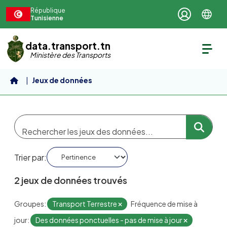
Aller au contenu principal
République
Tunisienne
data.transport.tn
Ministère des Transports
Jeux de données
Trier par
2 jeux de données trouvés
Groupes:
Transport Terrestre
Fréquence de mise à
jour:
Des données ponctuelles - pas de mise à jour