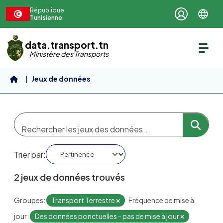
Aller au contenu principal
République
Tunisienne
data.transport.tn
Ministère des Transports
Jeux de données
Trier par
2 jeux de données trouvés
Groupes:
Transport Terrestre
Fréquence de mise à
jour:
Des données ponctuelles - pas de mise à jour