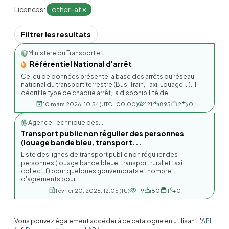
Licences:
other-at
Filtrer les resultats
Ministère du Transport et...
Référentiel National d'arrêt
Ce jeu de données présente la base des arrêts du réseau
national du transport terrestre (Bus, Train, Taxi, Louage ...). Il
décrit le type de chaque arrêt, la disponibilité de...
10 mars 2026, 10:54 (UTC+00:00)
121
895
2
0
Agence Technique des...
Transport public non régulier des personnes
(louage bande bleu, transport...
Liste des lignes de transport public non régulier des
personnes (louage bande bleue, transport rural et taxi
collectif) pour quelques gouvernorats et nombre
d'agréments pour...
février 20, 2026, 12:05 (TU)
119
80
1
0
Vous pouvez également accéder à ce catalogue en utilisant l'
API