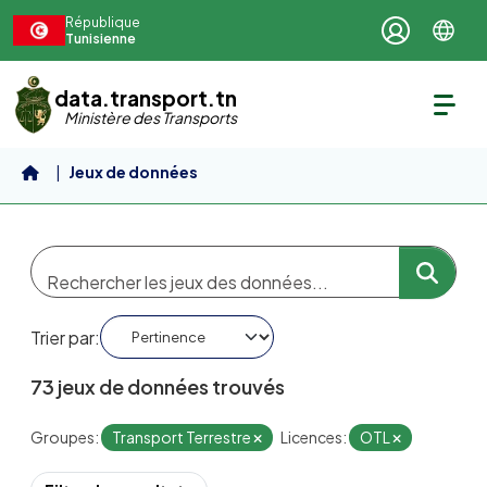
Aller au contenu principal
République
Tunisienne
data.transport.tn
Ministère des Transports
Jeux de données
Trier par
73 jeux de données trouvés
Groupes:
Transport Terrestre
Licences:
OTL