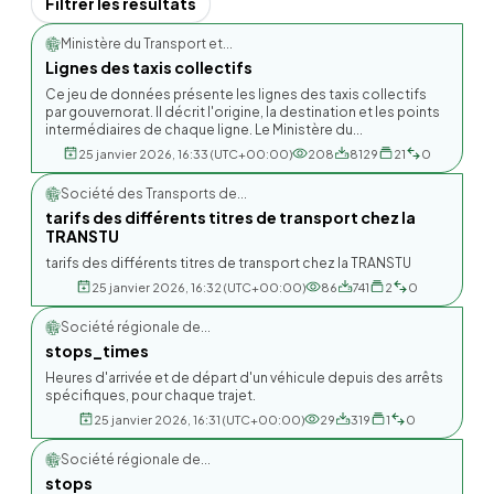
Filtrer les resultats
Ministère du Transport et...
Lignes des taxis collectifs
Ce jeu de données présente les lignes des taxis collectifs
par gouvernorat. Il décrit l'origine, la destination et les points
intermédiaires de chaque ligne. Le Ministère du...
25 janvier 2026, 16:33 (UTC+00:00)
208
8129
21
0
Société des Transports de...
tarifs des différents titres de transport chez la
TRANSTU
tarifs des différents titres de transport chez la TRANSTU
25 janvier 2026, 16:32 (UTC+00:00)
86
741
2
0
Société régionale de...
stops_times
Heures d'arrivée et de départ d'un véhicule depuis des arrêts
spécifiques, pour chaque trajet.
25 janvier 2026, 16:31 (UTC+00:00)
29
319
1
0
Société régionale de...
stops