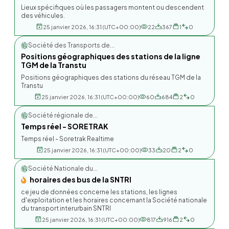
Lieux spécifiques où les passagers montent ou descendent
des véhicules.
25 janvier 2026, 16:31 (UTC+00:00)
22
367
1
0
Société des Transports de...
Positions géographiques des stations de la ligne
TGM de la Transtu
Positions géographiques des stations du réseau TGM de la
Transtu
25 janvier 2026, 16:31 (UTC+00:00)
60
684
2
0
Société régionale de...
Temps réel - SORETRAK
Temps réel - Soretrak Realtime
25 janvier 2026, 16:31 (UTC+00:00)
33
20
2
0
Société Nationale du...
horaires des bus de la SNTRI
ce jeu de données concerne les stations, les lignes
d'exploitation et les horaires concernant la Société nationale
du transport interurbain SNTRI
25 janvier 2026, 16:31 (UTC+00:00)
817
916
2
0