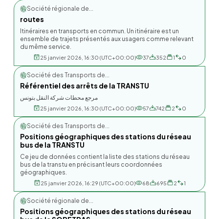
Société régionale de...
routes
Itinéraires en transports en commun. Un itinéraire est un
ensemble de trajets présentés aux usagers comme relevant
du même service.
25 janvier 2026, 16:30 (UTC+00:00)
37
352
1
0
Société des Transports de...
Référentiel des arrêts de la TRANSTU
مرجع محطات شركة النقل بتونس
25 janvier 2026, 16:30 (UTC+00:00)
57
742
2
0
Société des Transports de...
Positions géographiques des stations du réseau
bus de la TRANSTU
Ce jeu de données contient la liste des stations du réseau
bus de la transtu en précisant leurs coordonnées
géographiques.
25 janvier 2026, 16:29 (UTC+00:00)
68
695
2
1
Société régionale de...
Positions géographiques des stations du réseau