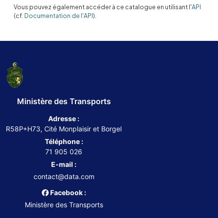
Vous pouvez également accéder à ce catalogue en utilisant l'
API
(cf.
Documentation de l'API
).
Ministère des Transports
Adresse :
R58P+H73, Cité Monplaisir et Borgel
Téléphone :
71 905 026
E-mail :
contact@data.com
Facebook :
Ministère des Transports