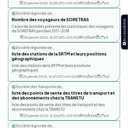
25 janvier 2026, 16:28 (UTC+00:00)
12
366
2
0
Société régionale de...
Nombre des voyageurs de SORETRAS
Accessibilité
Ce jeu de données présente les statistiques des voyageurs
de SORETRAS pendant 2017-2018
25 janvier 2026, 16:27 (UTC+00:00)
12
649
2
0
Société régionale de...
liste des stations de la SRTM et leurs positions
géographiques
liste des stations de la SRTM et leurs positions
géographiques
25 janvier 2026, 16:27 (UTC+00:00)
20
670
2
0
Société des Transports de...
liste des points de vente des titres de transport et
des abonnements chez la TRANSTU
liste des points de vente des titres de transport et des
abonnements chez la TRANSTU
25 janvier 2026, 16:26 (UTC+00:00)
13
324
2
0
Société régionale de...