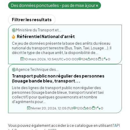
Des données ponctuelles - pas de mise à jour
Filtrer les resultats
Ministère du Transport et...
Référentiel National d'arrêt
Ce jeu de données présente la base des arrêts du réseau
national du transport terrestre (Bus, Train, Taxi, Louage ...). Il
décrit le type de chaque arrêt, la disponibilité de...
10 mars 2026, 10:54 (UTC+00:00)
124
903
2
0
Agence Technique des...
Transport public non régulier des personnes
(louage bande bleu, transport...
Liste des lignes de transport public non régulier des
personnes (louage bande bleue, transport rural et taxi
collectif) pour quelques gouvernorats et nombre
d'agréments pour...
février 20, 2026, 12:05 (TU)
120
80
1
0
Vous pouvez également accéder à ce catalogue en utilisant l'
API