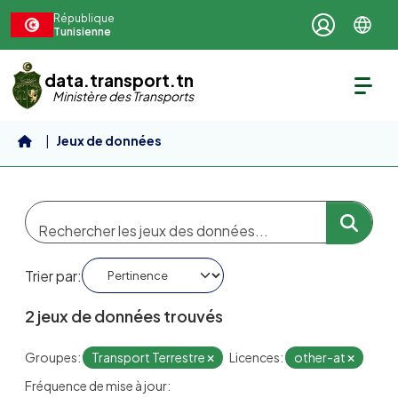
Aller au contenu principal
République
Tunisienne
data.transport.tn
Ministère des Transports
Jeux de données
Trier par
2 jeux de données trouvés
Groupes:
Transport Terrestre
Licences:
other-at
Fréquence de mise à jour: