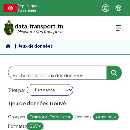
Aller au contenu principal
République
Tunisienne
data.transport.tn
Ministère des Transports
Jeux de données
Trier par
1 jeu de données trouvé
Groupes:
Transport Terrestre
Licences:
other-at
Formats:
CSV