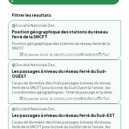
Filtrer les resultats
Société Nationale Des...
Position géographique des stations du réseau
ferré de la SNCFT
Position géographique des stations du réseau ferré de la
SNCFT
25 janvier 2026, 16:28 (UTC+00:00)
34
359
1
0
Société Nationale Des...
Les passages à niveau du réseau ferré du Sud-
OUEST
Ce jeu de données décrit les passages à niveau du réseau
ferré de la SNCFT pour la zone du Sud Ouest la Tunisie , les
coordonnées géographiques , l'état du passage et la date...
25 janvier 2026, 16:23 (UTC+00:00)
15
702
2
0
Société Nationale Des...
Les passages à niveau du réseau ferré du Sud-EST
Ce jeu de données décrit les passages à niveau du réseau
ferré de la SNCFT pour la zone du Sud Est de la Tunisie , les