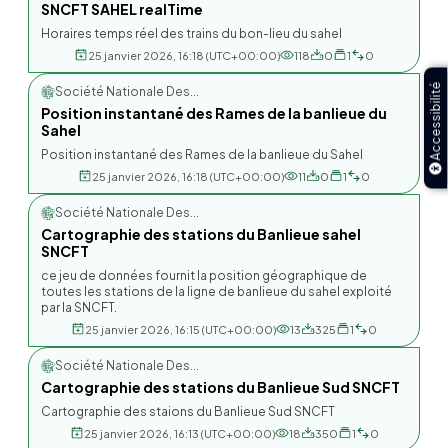
SNCFT SAHEL realTime
Horaires temps réel des trains du bon-lieu du sahel
25 janvier 2026, 16:18 (UTC+00:00)
118
0
1
0
Accessibilité
Société Nationale Des...
Position instantané des Rames de la banlieue du
Sahel
Position instantané des Rames de la banlieue du Sahel
25 janvier 2026, 16:18 (UTC+00:00)
11
0
1
0
Société Nationale Des...
Cartographie des stations du Banlieue sahel
SNCFT
ce jeu de données fournit la position géographique de
toutes les stations de la ligne de banlieue du sahel exploité
par la SNCFT.
25 janvier 2026, 16:15 (UTC+00:00)
13
325
1
0
Société Nationale Des...
Cartographie des stations du Banlieue Sud SNCFT
Cartographie des staions du Banlieue Sud SNCFT
25 janvier 2026, 16:13 (UTC+00:00)
18
350
1
0