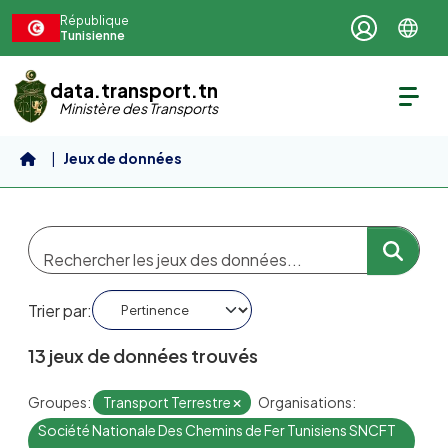
Aller au contenu principal
République
Tunisienne
data.transport.tn
Ministère des Transports
Jeux de données
Trier par
13 jeux de données trouvés
Groupes:
Transport Terrestre
Organisations:
Société Nationale Des Chemins de Fer Tunisiens SNCFT