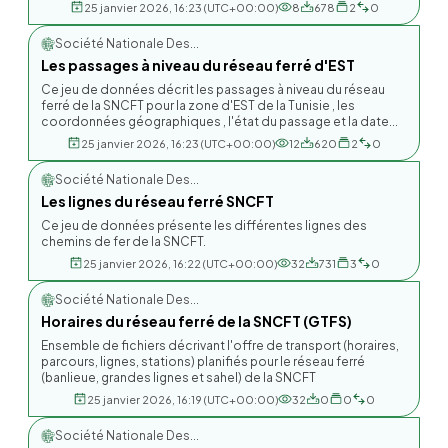
25 janvier 2026, 16:23 (UTC+00:00)
8
678
2
0
Société Nationale Des...
Les passages à niveau du réseau ferré d'EST
Ce jeu de données décrit les passages à niveau du réseau
ferré de la SNCFT pour la zone d'EST de la Tunisie , les
coordonnées géographiques , l'état du passage et la date...
25 janvier 2026, 16:23 (UTC+00:00)
12
620
2
0
Société Nationale Des...
Les lignes du réseau ferré SNCFT
Ce jeu de données présente les différentes lignes des
chemins de fer de la SNCFT.
25 janvier 2026, 16:22 (UTC+00:00)
32
731
3
0
Société Nationale Des...
Horaires du réseau ferré de la SNCFT (GTFS)
Ensemble de fichiers décrivant l'offre de transport (horaires,
parcours, lignes, stations) planifiés pour le réseau ferré
(banlieue, grandes lignes et sahel) de la SNCFT
25 janvier 2026, 16:19 (UTC+00:00)
32
0
0
0
Société Nationale Des...