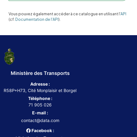
Vous pouvez également accéder à ce catalogue en utilisant l'
API
(cf.
Documentation de l'API
).
Ministère des Transports
Adresse :
R58P+H73, Cité Monplaisir et Borgel
Téléphone :
71 905 026
E-mail :
contact@data.com
Facebook :