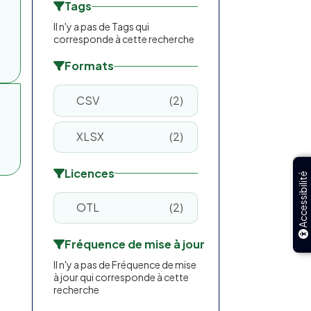
Tags
Il n'y a pas de Tags qui
corresponde à cette recherche
Formats
CSV
2
XLSX
2
Licences
Accessibilité
OTL
2
Fréquence de mise à jour
Il n'y a pas de Fréquence de mise
à jour qui corresponde à cette
recherche