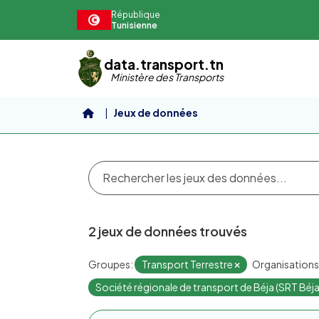
Aller au contenu principal
République
Tunisienne
data.transport.tn
Ministère des Transports
Jeux de données
2 jeux de données trouvés
Groupes:
Transport Terrestre
Organisations
Société régionale de transport de Béja (SRT Béja