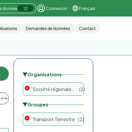
ne donnée
12
Connexion
Français
ilisations
Demandes de données
Contact
Organisations
Société régionale...
2
Groupes
Transport Terrestre
2