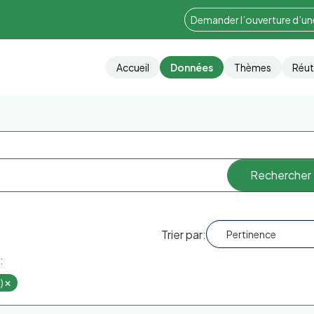
Demander l’ouverture d’u
Accueil
Données
Thèmes
Réut
Trier par
:
)