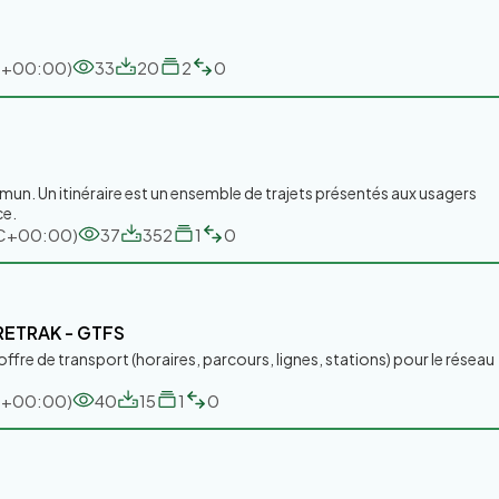
TC+00:00)
33
20
2
0
mun. Un itinéraire est un ensemble de trajets présentés aux usagers
ce.
UTC+00:00)
37
352
1
0
ORETRAK - GTFS
offre de transport (horaires, parcours, lignes, stations) pour le réseau
TC+00:00)
40
15
1
0