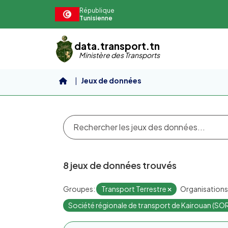
Aller au contenu principal
République
Tunisienne
data.transport.tn
Ministère des Transports
Jeux de données
8 jeux de données trouvés
Groupes:
Transport Terrestre
Organisations
Société régionale de transport de Kairouan (S