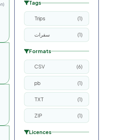
Tags
on)
Trips
1
سفرات
1
Formats
CSV
6
pb
1
TXT
1
ZIP
1
Licences