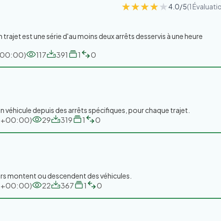
★★★★★
★★★★★
4.0/5
(1 Évaluati
n trajet est une série d'au moins deux arrêts desservis à une heure
+00:00)
117
391
1
0
un véhicule depuis des arrêts spécifiques, pour chaque trajet.
TC+00:00)
29
319
1
0
ers montent ou descendent des véhicules.
TC+00:00)
22
367
1
0