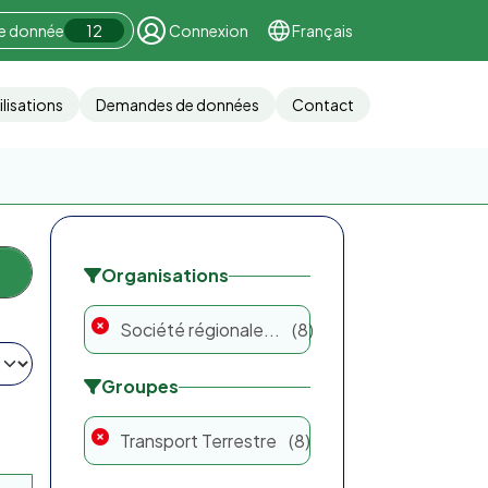
ne donnée
12
Connexion
Français
ilisations
Demandes de données
Contact
Organisations
Société régionale...
8
Groupes
Transport Terrestre
8