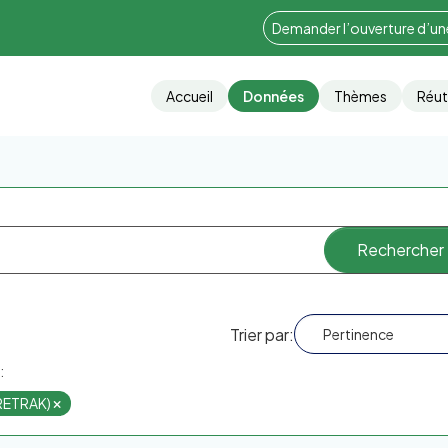
Demander l’ouverture d’u
Accueil
Données
Thèmes
Réut
Trier par
:
ORETRAK)