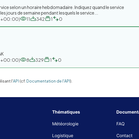
ervice selon un horaire hebdomadaire. Indiquez quand le service
les jours de semaine pendant lesquels le service...
TC+00:00)
11
342
1
0
AK
TC+00:00)
8
329
1
0
sant l'
API
(cf.
Documentation de l'API
).
Thématiques
Documenta
Météorologie
FAQ
Logistique
Contact