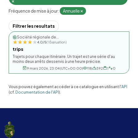
Fréquence de mise à jour:
Annuelle
Filtrer les resultats
Société régionale de...
★★★★★
★★★★★
4.0/5
(1 Évaluation)
trips
Trajets pour chaque itinéraire. Un trajet est une série d'au
moins deux arrêts desservis à une heure précise.
9 mars 2026, 23:04 (UTC+00:00)
118
392
1
0
Vous pouvez également accéder à ce catalogue en utilisant l'
API
(cf.
Documentation de l'API
).