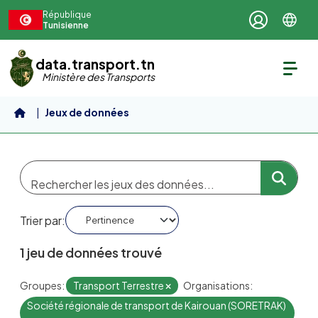
Aller au contenu principal
République
Tunisienne
data.transport.tn
Ministère des Transports
Jeux de données
Trier par
1 jeu de données trouvé
Groupes:
Transport Terrestre
Organisations:
Société régionale de transport de Kairouan (SORETRAK)