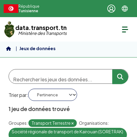
Aller au contenu principal
République
Tunisienne
data.transport.tn
Ministère des Transports
Jeux de données
Trier par
1 jeu de données trouvé
Groupes:
Transport Terrestre
Organisations:
Société régionale de transport de Kairouan (SORETRAK)