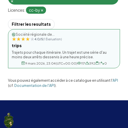
Licences:
cc-by
Filtrer les resultats
Société régionale de...
★★★★★
★★★★★
4.0/5
(1 Évaluation)
trips
Trajets pour chaque itinéraire. Un trajet est une série d'au
moins deux arrêts desservis à une heure précise.
9 mars 2026, 23:04 (UTC+00:00)
117
392
1
0
Vous pouvez également accéder à ce catalogue en utilisant l'
API
(cf.
Documentation de l'API
).