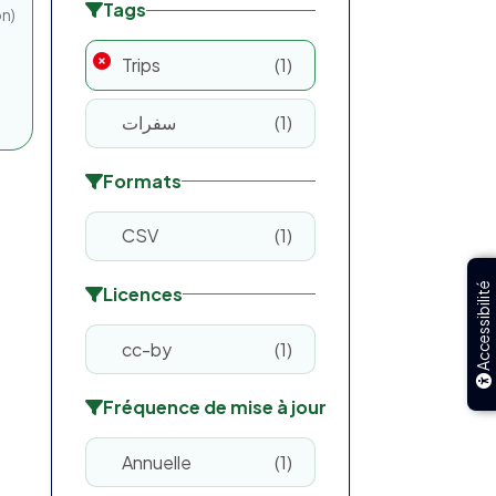
Tags
on)
Trips
1
سفرات
1
Formats
CSV
1
Accessibilité
Licences
cc-by
1
Fréquence de mise à jour
Annuelle
1