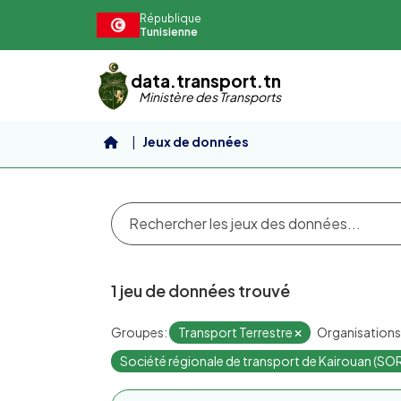
Aller au contenu principal
République
Tunisienne
data.transport.tn
Ministère des Transports
Jeux de données
1 jeu de données trouvé
Groupes:
Transport Terrestre
Organisations
Société régionale de transport de Kairouan (S