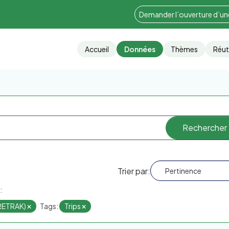
Demander l’ouverture d’u
Accueil
Données
Thèmes
Réut
Trier par
:
ORETRAK)
Tags:
Trips