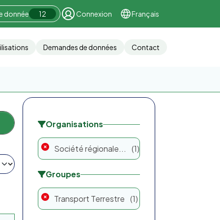
ne donnée
12
Connexion
Français
ilisations
Demandes de données
Contact
Organisations
Société régionale...
1
Groupes
Transport Terrestre
1