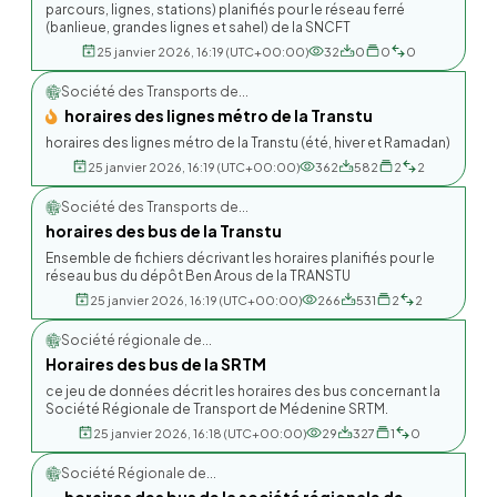
parcours, lignes, stations) planifiés pour le réseau ferré
(banlieue, grandes lignes et sahel) de la SNCFT
25 janvier 2026, 16:19 (UTC+00:00)
32
0
0
0
Société des Transports de...
horaires des lignes métro de la Transtu
horaires des lignes métro de la Transtu (été, hiver et Ramadan)
25 janvier 2026, 16:19 (UTC+00:00)
362
582
2
2
Société des Transports de...
horaires des bus de la Transtu
Ensemble de fichiers décrivant les horaires planifiés pour le
réseau bus du dépôt Ben Arous de la TRANSTU
25 janvier 2026, 16:19 (UTC+00:00)
266
531
2
2
Société régionale de...
Horaires des bus de la SRTM
ce jeu de données décrit les horaires des bus concernant la
Société Régionale de Transport de Médenine SRTM.
25 janvier 2026, 16:18 (UTC+00:00)
29
327
1
0
Société Régionale de...