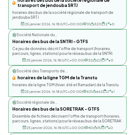
horaires des bus de la société régionale de
transport de jendouba SRTJ
horaires des bus de la société régionale de transport de
jendouba SRTJ
25 janvier 2026, 16:18 (UTC+00:00)
31
320
2
0
Société Nationale du...
Horaires des bus de la SNTRI - GTFS
Ce jeu de données décrit l'offre de transport (horaires,
parcours, lignes, stations) pour le réseau bus de la SNTRI.
25 janvier 2026, 16:18 (UTC+00:00)
32
22
1
0
Société des Transports de...
horaires de la ligne TGM de la Transtu
horaires de la ligne TGM (hiver, été et Ramadan) de la Transtu
25 janvier 2026, 16:18 (UTC+00:00)
631
662
2
1
Société régionale de...
Horaires des bus de la SORETRAK - GTFS
Ensemble de fichiers décrivant l'offre de transport (horaires,
parcours, lignes, stations) pour le réseau bus de la SORETRAK
25 janvier 2026, 16:18 (UTC+00:00)
40
15
1
0