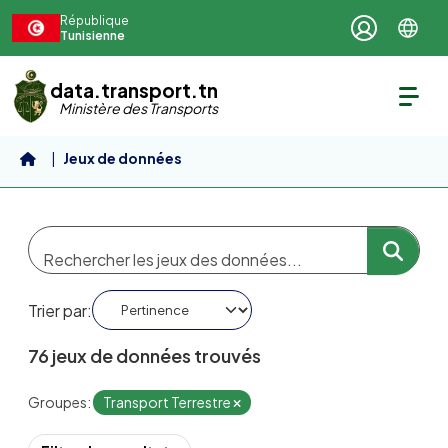
Aller au contenu principal
République
Tunisienne
data.transport.tn
Ministère des Transports
Jeux de données
Trier par
76 jeux de données trouvés
Groupes:
Transport Terrestre