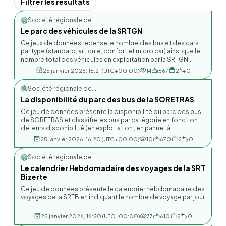
Filtrer les resultats
Société régionale de...
Le parc des véhicules de la SRTGN
Ce jeux de données recense le nombre des bus et des cars
par type (standard, articulé, confort et micro car) ainsi que le
nombre total des véhicules en exploitation par la SRTGN...
25 janvier 2026, 16:21 (UTC+00:00)
14
667
2
0
Société régionale de...
La disponibilité du parc des bus de la SORETRAS
Ce jeu de données présente la disponibilité du parc des bus
de SORETRAS et classifie les bus par catégorie en fonction
de leurs disponibilité (en exploitation , en panne , à...
25 janvier 2026, 16:20 (UTC+00:00)
10
670
2
0
Société régionale de...
Le calendrier Hebdomadaire des voyages de la SRT
Bizerte
Ce jeu de données présente le calendrier hebdomadaire des
voyages de la SRTB en indiquant le nombre de voyage par jour
.
25 janvier 2026, 16:20 (UTC+00:00)
77
610
2
0