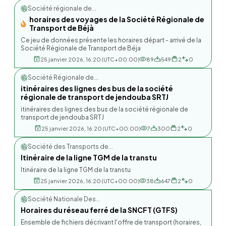
Société régionale de...
horaires des voyages de la Société Régionale de
Transport de Béjà
Ce jeu de données présente les horaires départ - arrivé de la
Société Régionale de Transport de Béja
25 janvier 2026, 16:20 (UTC+00:00)
89
549
2
0
Société Régionale de...
itinéraires des lignes des bus de la société
régionale de transport de jendouba SRTJ
itinéraires des lignes des bus de la société régionale de
transport de jendouba SRTJ
25 janvier 2026, 16:20 (UTC+00:00)
7
300
2
0
Société des Transports de...
Itinéraire de la ligne TGM de la transtu
Itinéraire de la ligne TGM de la transtu
25 janvier 2026, 16:20 (UTC+00:00)
38
647
2
0
Société Nationale Des...
Horaires du réseau ferré de la SNCFT (GTFS)
Ensemble de fichiers décrivant l'offre de transport (horaires,