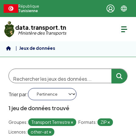
Aller au contenu principal
République
Tunisienne
data.transport.tn
Ministère des Transports
Jeux de données
Trier par
1 jeu de données trouvé
Groupes:
Transport Terrestre
Formats:
ZIP
Licences:
other-at