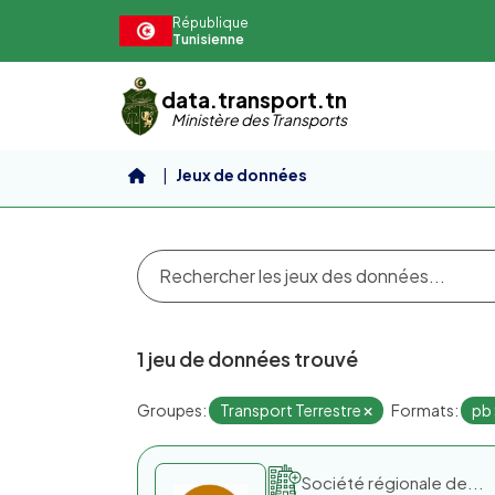
Aller au contenu principal
République
Tunisienne
data.transport.tn
Ministère des Transports
Jeux de données
1 jeu de données trouvé
Groupes:
Transport Terrestre
Formats:
pb
Société régionale de...