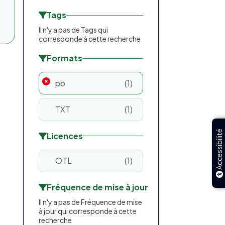
Tags
Il n'y a pas de Tags qui
corresponde à cette recherche
Formats
pb
1
TXT
1
Accessibilité
Licences
OTL
1
Fréquence de mise à jour
Il n'y a pas de Fréquence de mise
à jour qui corresponde à cette
recherche