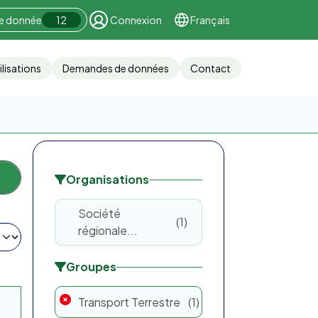
ne donnée
12
Connexion
Français
ilisations
Demandes de données
Contact
Organisations
Société
1
régionale...
Groupes
Transport Terrestre
1