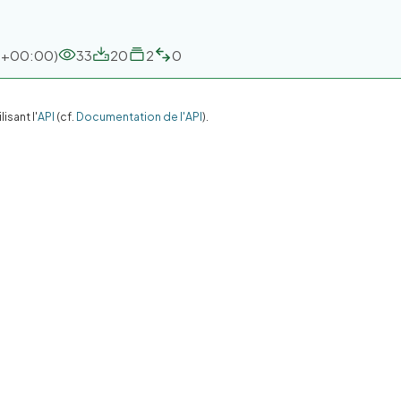
TC+00:00)
33
20
2
0
sant l'
API
(cf.
Documentation de l'API
).