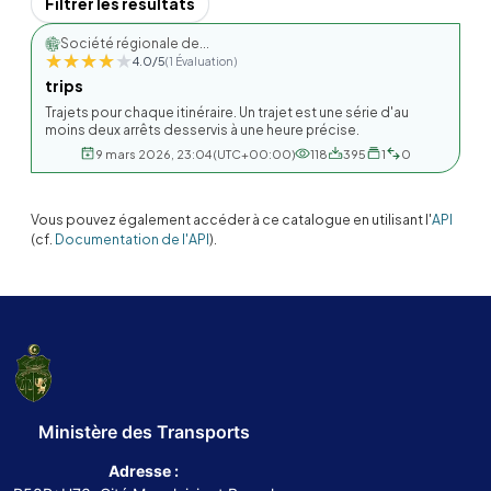
Filtrer les resultats
Société régionale de...
★★★★★
★★★★★
4.0/5
(1 Évaluation)
trips
Trajets pour chaque itinéraire. Un trajet est une série d'au
moins deux arrêts desservis à une heure précise.
9 mars 2026, 23:04 (UTC+00:00)
118
395
1
0
Vous pouvez également accéder à ce catalogue en utilisant l'
API
(cf.
Documentation de l'API
).
Ministère des Transports
Adresse :