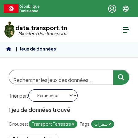
Aller au contenu principal
République
Tunisienne
data.transport.tn
Ministère des Transports
Jeux de données
Trier par
1 jeu de données trouvé
Groupes:
Transport Terrestre
Tags:
سفرات