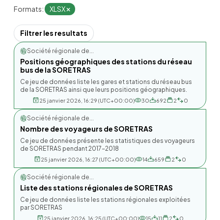
Formats:
XLSX
Filtrer les resultats
Société régionale de...
Positions géographiques des stations du réseau
bus de la SORETRAS
Ce jeu de données liste les gares et stations du réseau bus
de la SORETRAS ainsi que leurs positions géographiques.
25 janvier 2026, 16:29 (UTC+00:00)
30
692
2
0
Société régionale de...
Nombre des voyageurs de SORETRAS
Ce jeu de données présente les statistiques des voyageurs
de SORETRAS pendant 2017-2018
25 janvier 2026, 16:27 (UTC+00:00)
14
659
2
0
Société régionale de...
Liste des stations régionales de SORETRAS
Ce jeu de données liste les stations régionales exploitées
par SORETRAS
25 janvier 2026, 16:25 (UTC+00:00)
15
11
2
0