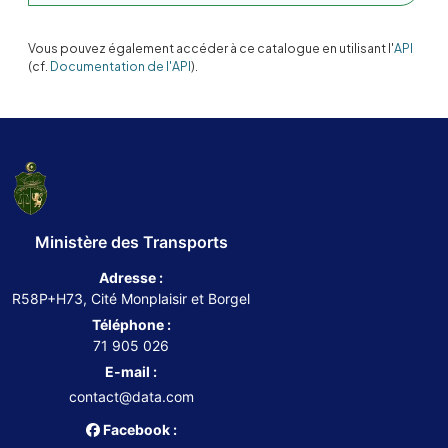
Vous pouvez également accéder à ce catalogue en utilisant l'
API
(cf.
Documentation de l'API
).
Ministère des Transports
Adresse :
R58P+H73, Cité Monplaisir et Borgel
Téléphone :
71 905 026
E-mail :
contact@data.com
Facebook :