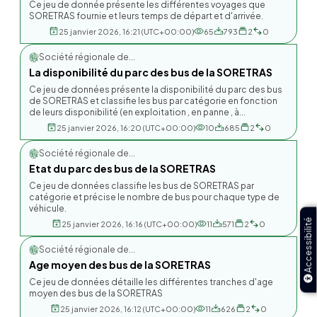
Ce jeu de donnée présente les différentes voyages que
SORETRAS fournie et leurs temps de départ et d'arrivée.
25 janvier 2026, 16:21 (UTC+00:00)
65
793
2
0
Société régionale de...
La disponibilité du parc des bus de la SORETRAS
Ce jeu de données présente la disponibilité du parc des bus
de SORETRAS et classifie les bus par catégorie en fonction
de leurs disponibilité (en exploitation , en panne , à...
25 janvier 2026, 16:20 (UTC+00:00)
10
685
2
0
Société régionale de...
Etat du parc des bus de la SORETRAS
Ce jeu de données classifie les bus de SORETRAS par
catégorie et précise le nombre de bus pour chaque type de
véhicule.
Accessibilité
25 janvier 2026, 16:16 (UTC+00:00)
11
571
2
0
Société régionale de...
Age moyen des bus de la SORETRAS
Ce jeu de données détaille les différentes tranches d'age
moyen des bus de la SORETRAS
25 janvier 2026, 16:12 (UTC+00:00)
11
626
2
0