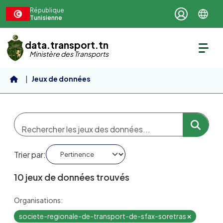
Aller au contenu principal
République
Tunisienne
data.transport.tn
Ministère des Transports
Jeux de données
Trier par
10 jeux de données trouvés
Organisations:
societe-regionale-de-transport-de-sfax-soretras