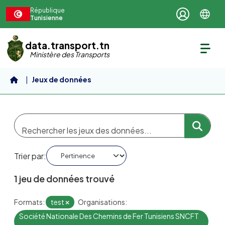
Aller au contenu principal
République
Tunisienne
data.transport.tn
Ministère des Transports
Jeux de données
Trier par
1 jeu de données trouvé
Formats:
test
Organisations:
Société Nationale Des Chemins de Fer Tunisiens SNCFT