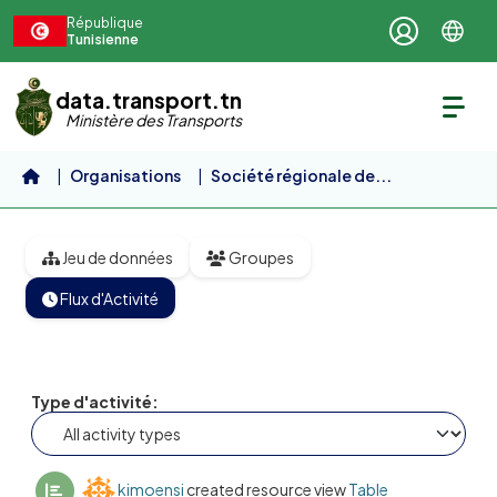
Aller au contenu principal
République
Tunisienne
data.transport.tn
Ministère des Transports
Organisations
Société régionale de...
Age moyen des bus de la SORETRAS
Jeu de données
Groupes
Flux d'Activité
Type d'activité
kimoensi
created resource view
Table