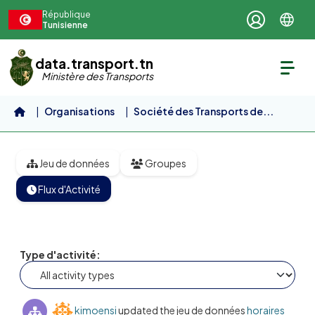
Aller au contenu principal
République
Tunisienne
data.transport.tn
Ministère des Transports
Organisations
Société des Transports de...
horaires des lignes métro...
Jeu de données
Groupes
Flux d'Activité
Type d'activité
kimoensi
updated the jeu de données
horaires