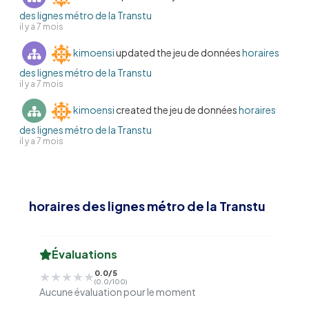
des lignes métro de la Transtu
il y a 7 mois
kimoensi
updated the jeu de données
horaires
des lignes métro de la Transtu
il y a 7 mois
kimoensi
created the jeu de données
horaires
des lignes métro de la Transtu
il y a 7 mois
horaires des lignes métro de la Transtu
Évaluations
0.0/5
★★★★★
★★★★★
(0.0/100)
Aucune évaluation pour le moment