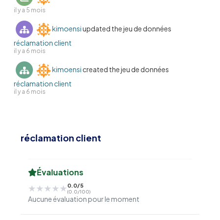
il y a 5 mois
kimoensi
updated the jeu de données
réclamation client
il y a 6 mois
kimoensi
created the jeu de données
réclamation client
il y a 6 mois
réclamation client
Évaluations
0.0/5
★★★★★
★★★★★
(0.0/100)
Aucune évaluation pour le moment