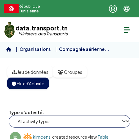
Aller au contenu principal
République
Tunisienne
data.transport.tn
Ministère des Transports
Organisations
Compagnie aérienne...
réclamation client
Jeu de données
Groupes
Flux d'Activité
Type d'activité
kimoensi
created resource view
Table