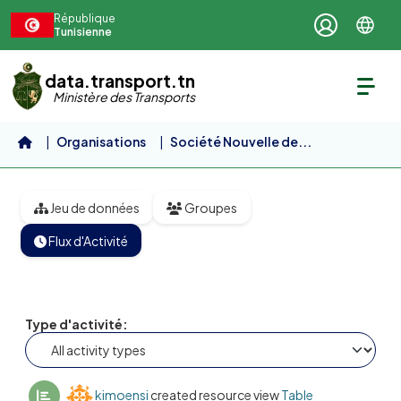
Aller au contenu principal
République
Tunisienne
data.transport.tn
Ministère des Transports
Organisations
Société Nouvelle de...
Tarif du transport de gaz...
Jeu de données
Groupes
Flux d'Activité
Type d'activité
kimoensi
created resource view
Table