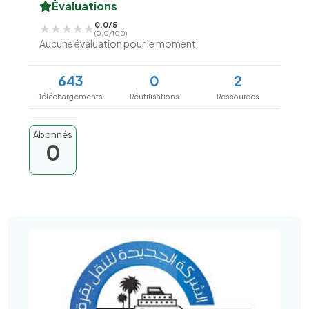
Évaluations
0.0/5
★★★★★
★★★★★
(0.0/100)
Aucune évaluation pour le moment
643
0
2
Téléchargements
Réutilisations
Ressources
Abonnés
0