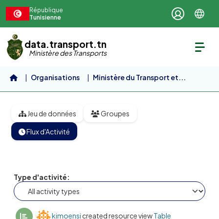
Aller au contenu principal
République
Tunisienne
data.transport.tn
Ministère des Transports
Organisations
Ministère du Transport et...
Lignes des taxis collectifs
Jeu de données
Groupes
Flux d'Activité
Type d'activité
kimoensi
created resource view
Table