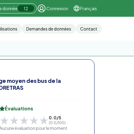
ne donnée
12
Connexion
Français
ilisations
Demandes de données
Contact
ge moyen des bus de la
ORETRAS
Évaluations
★★★★★
★★★★★
0.0/5
(0.0/100)
Aucune évaluation pour le moment