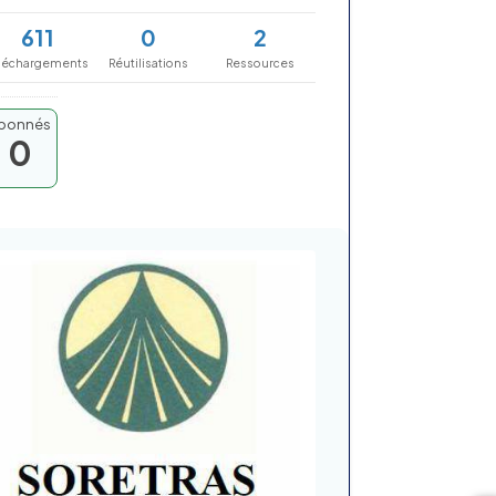
611
0
2
léchargements
Réutilisations
Ressources
bonnés
0