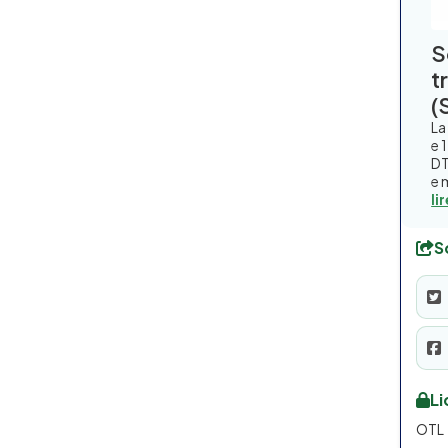
S
t
(
La
e 
DT
e 
li
S
L
OTL