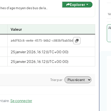
Explorer
anches d'age moyen des bus de la…
Té
A
Valeur
a4df92c6-ee4e-4575-b6b2-c083bfbab5bd
25 janvier 2026, 16:12 (UTC+00:00)
25 janvier 2026, 16:12 (UTC+00:00)
Trier par :
ntaire.
Se connecter