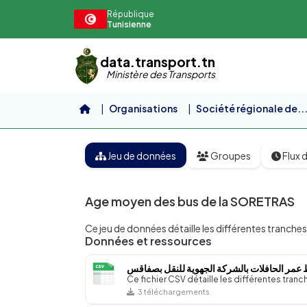
Aller au contenu principal
République
Tunisienne
data.transport.tn
Ministère des Transports
Organisations
Société régionale de..
Jeu de données
Groupes
Flux d
Age moyen des bus de la SORETRAS
Ce jeu de données détaille les différentes tranc
Données et ressources
عمر الحافلات بالشركة الجهوية للنقل بصفاقس
Ce fichier CSV détaille les différentes tra
3 téléchargements