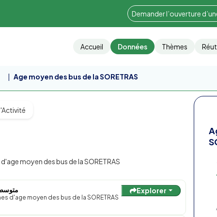
Demander l’ouverture d’u
Accueil
Données
Thèmes
Réut
.
Age moyen des bus de la SORETRAS
'Activité
A
S
hes d'age moyen des bus de la SORETRAS
متوسط 
Explorer
nches d'age moyen des bus de la SORETRAS