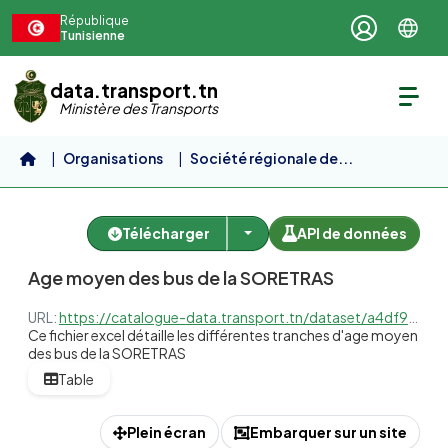
Aller au contenu principal
République
Tunisienne
data.transport.tn
Ministère des Transports
Organisations
Société régionale de...
Age moyen des bus de la SORETRAS
Age moyen des bus de la SORETRAS
Télécharger
API de données
Age moyen des bus de la SORETRAS
URL:
https://catalogue-data.transport.tn/dataset/a4df92c6-ee4e-4575-b6b2-c083bfbab5bd/resource/8ee43b82-a0a8-4986-a972-c900eb1eba6b/download/a4df92c6-ee4e-4575-b6b2-c083bfbab5bd_c362db18-f4a3-41b2-b78a-3ea27160cded.xlsx
Ce fichier excel détaille les différentes tranches d'age moyen
des bus de la SORETRAS
Table
Plein écran
Embarquer sur un site