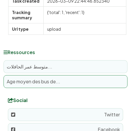
Task created
2026-03-09 22:44:46.852340
Tracking
{'total': 1, 'recent': 1}
summary
Url type
upload
Ressources
متوسط عمر الحافلات...
Age moyen des bus de...
Social
Twitter
Facebook