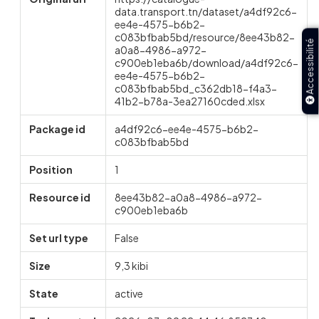
data.transport.tn/dataset/a4df92c6-
ee4e-4575-b6b2-
c083bfbab5bd/resource/8ee43b82-
Accessibilité
a0a8-4986-a972-
c900eb1eba6b/download/a4df92c6-
ee4e-4575-b6b2-
c083bfbab5bd_c362db18-f4a3-
41b2-b78a-3ea27160cded.xlsx
Package id
a4df92c6-ee4e-4575-b6b2-
c083bfbab5bd
Position
1
Resource id
8ee43b82-a0a8-4986-a972-
c900eb1eba6b
Set url type
False
Size
9,3 kibi
State
active