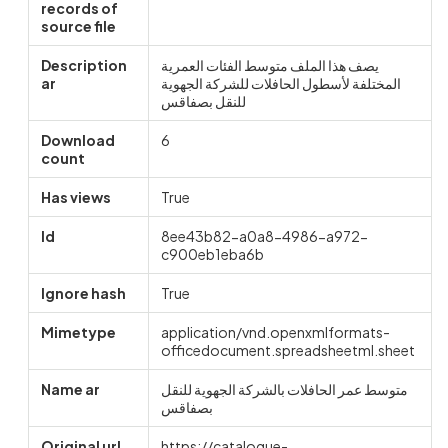
records of
source file
Description
يصف هذا الملف متوسط الفئات العمرية
ar
المختلفة لأسطول الحافلات للشركة الجهوية
للنقل بصفاقس
Download
6
count
Has views
True
Id
8ee43b82-a0a8-4986-a972-
c900eb1eba6b
Ignore hash
True
Mimetype
application/vnd.openxmlformats-
officedocument.spreadsheetml.sheet
Name ar
متوسط عمر الحافلات بالشركة الجهوية للنقل
بصفاقس
Original url
https://catalogue-