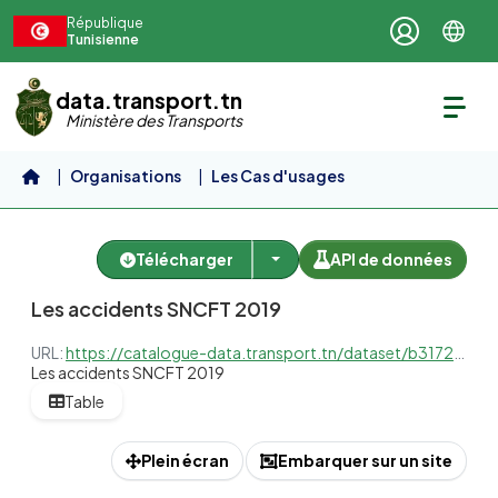
Aller au contenu principal
République
Tunisienne
data.transport.tn
Ministère des Transports
Organisations
Les Cas d'usages
Cas d'usage 2 : Passages à...
Les accidents SNCFT 2019
Télécharger
API de données
Les accidents SNCFT 2019
URL:
https://catalogue-data.transport.tn/dataset/b317219e-963a-4b18-adaa-4d99833e43e2/resource/4fa47241-37ad-4b55-8ad0-3196e6f2240a/download/b317219e-963a-4b18-adaa-4d99833e43e2_c2687f88-8913-4a79-8d46-d67061439056.xlsx
Les accidents SNCFT 2019
Table
Plein écran
Embarquer sur un site