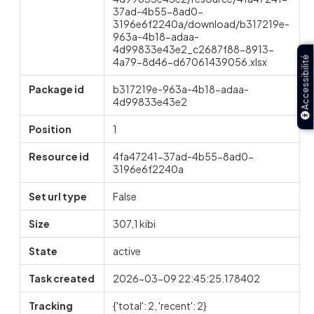
37ad-4b55-8ad0-
3196e6f2240a/download/b317219e-
963a-4b18-adaa-
4d99833e43e2_c2687f88-8913-
Accessibilité
4a79-8d46-d67061439056.xlsx
Package id
b317219e-963a-4b18-adaa-
4d99833e43e2
Position
1
Resource id
4fa47241-37ad-4b55-8ad0-
3196e6f2240a
Set url type
False
Size
307,1 kibi
State
active
Task created
2026-03-09 22:45:25.178402
Tracking
{'total': 2, 'recent': 2}