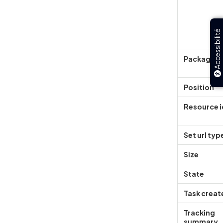
Accessibilité
Package i
Position
Resource i
Set url typ
Size
State
Task creat
Tracking
summary