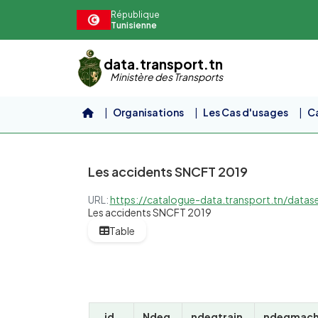
Aller au contenu principal
République
Tunisienne
data.transport.tn
Ministère des Transports
Organisations
Les Cas d'usages
Ca
Les accidents SNCFT 2019
URL:
https://catalogue-data.transport.tn/dataset/b317219e-963a-4
Les accidents SNCFT 2019
Table