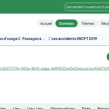
Demander l’ouverture d’u
Accueil
Données
Thèmes
Réut
s d'usage 2 : Passages à...
Les accidents SNCFT 2019
b18-adaa-4d99833e43e2/resource/4fa47241-37ad-4b55-8ad0-3196e6f2240a/download/b317219e-963a-