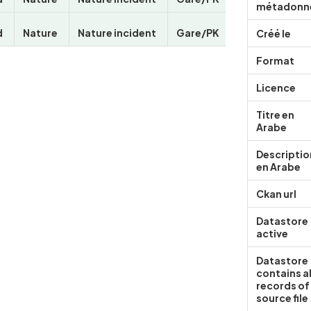
métadonn
Créé le
Format
Licence
Titre en
Arabe
Descriptio
en Arabe
Ckan url
Datastore
active
Datastore
contains al
records of
source file