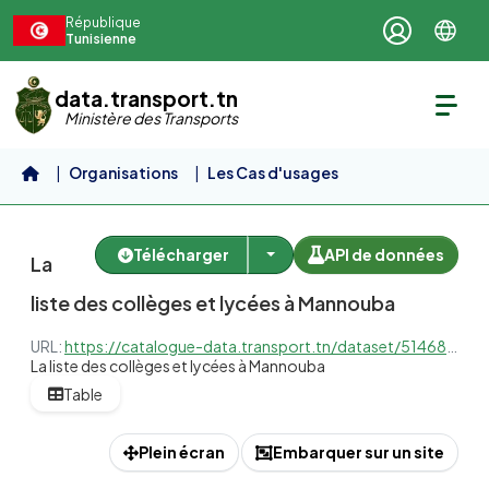
Aller au contenu principal
République
Tunisienne
data.transport.tn
Ministère des Transports
Organisations
Les Cas d'usages
Cas d'usage 3 : Le...
La liste des collèges et...
Télécharger
API de données
La
liste des collèges et lycées à Mannouba
URL:
https://catalogue-data.transport.tn/dataset/51468203-d38a-49e2-99b7-49d4bbb7c4e0/resource/a0f41c3d-acc3-4e67-bd61-e742c0241e4c/download/51468203-d38a-49e2-99b7-49d4bbb7c4e0_229fe139-7fbc-43dc-bd80-291e01379545.xlsx
La liste des collèges et lycées à Mannouba
Table
Plein écran
Embarquer sur un site