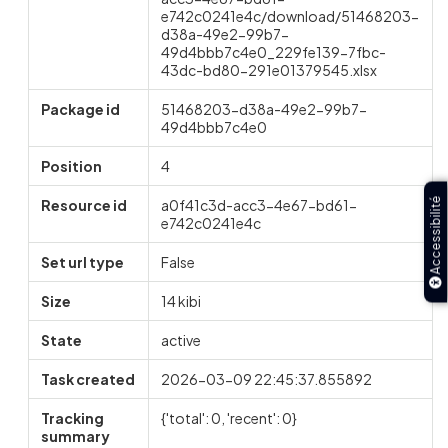
e742c0241e4c/download/51468203-
d38a-49e2-99b7-
49d4bbb7c4e0_229fe139-7fbc-
43dc-bd80-291e01379545.xlsx
Package id
51468203-d38a-49e2-99b7-
49d4bbb7c4e0
Position
4
Accessibilité
Resource id
a0f41c3d-acc3-4e67-bd61-
e742c0241e4c
Set url type
False
Size
14 kibi
State
active
Task created
2026-03-09 22:45:37.855892
Tracking
{'total': 0, 'recent': 0}
summary