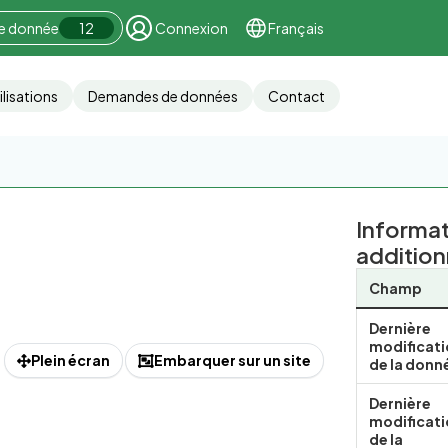
ne donnée
12
Connexion
Français
ilisations
Demandes de données
Contact
Informa
addition
Champ
Dernière
modificat
Plein écran
Embarquer sur un site
de la donn
Dernière
modificat
de la