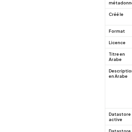
métadonn
Créé le
Format
Licence
Titre en
Arabe
Descriptio
en Arabe
Datastore
active
Datastore