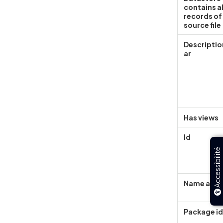
contains al
records of
source file
Descriptio
ar
Has views
Id
Accessibilité
Name ar
Package i