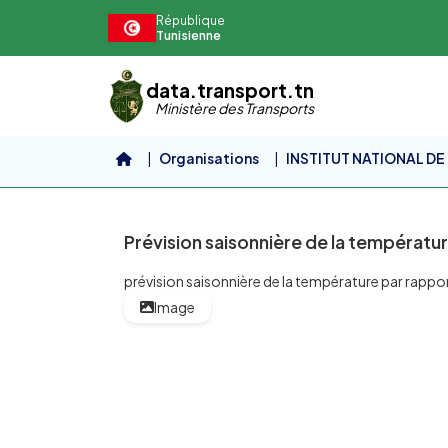
Aller au contenu principal
République
Tunisienne
data.transport.tn
Ministère des Transports
Organisations
INSTITUT NATIONAL DE 
Prévision saisonnière de...
Prévision saisonnière de la températu
prévision saisonnière de la température par rapport
Image