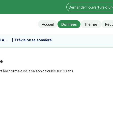
Demander l’ouverture d’u
Accueil
Données
Thèmes
Réut
LA...
Prévision saisonnière
re
 à la normale de la saison calculée sur 30 ans