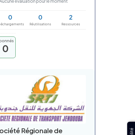
Aucune évaluation pour le moment
0
0
2
léchargements
Réutilisations
Ressources
bonnés
0
ociété Régionale de