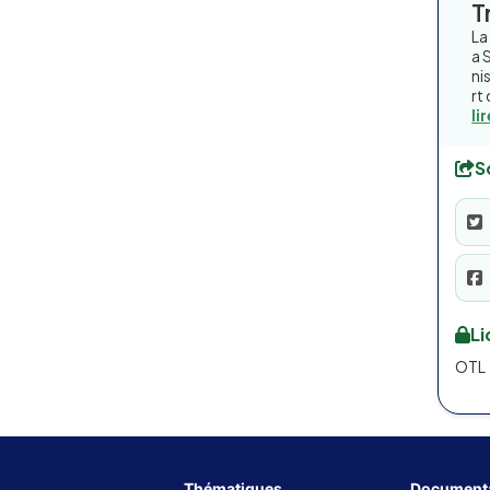
T
La
a 
ni
rt
li
S
L
OTL
Thématiques
Documenta