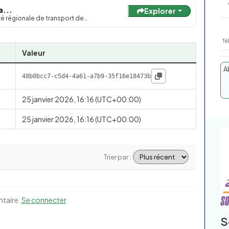
a...
Explorer
été régionale de transport de…
Té
Valeur
A
48b0bcc7-c5d4-4a61-a7b9-35f16e18473b
25 janvier 2026, 16:16 (UTC+00:00)
25 janvier 2026, 16:16 (UTC+00:00)
Trier par :
ntaire.
Se connecter
S