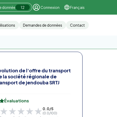
ne donnée
12
Connexion
Français
ilisations
Demandes de données
Contact
volution de l'offre du transport
e la société régionale de
ransport de jendouba SRTJ
Évaluations
★★★★★
★★★★★
0.0/5
(0.0/100)