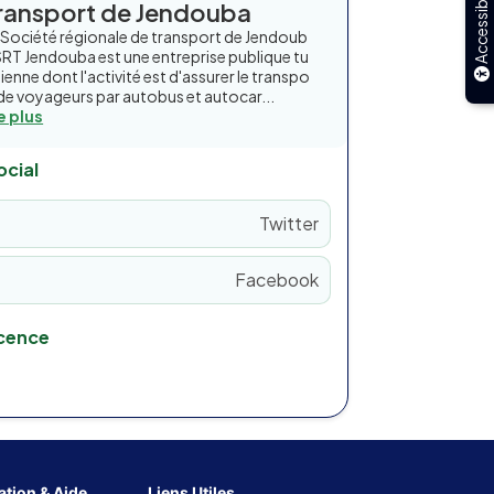
Accessibilité
ransport de Jendouba
 Société régionale de transport de Jendoub
SRT Jendouba est une entreprise publique tu
sienne dont l'activité est d'assurer le transpo
 de voyageurs par autobus et autocar...
re plus
ocial
Twitter
Facebook
icence
tion & Aide
Liens Utiles