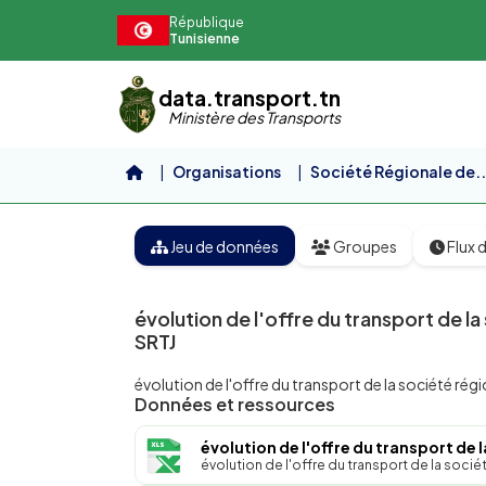
Aller au contenu principal
République
Tunisienne
data.transport.tn
Ministère des Transports
Organisations
Société Régionale de..
Jeu de données
Groupes
Flux d
évolution de l'offre du transport de l
SRTJ
évolution de l'offre du transport de la société ré
Données et ressources
évolution de l'offre du transport de l
évolution de l'offre du transport de la soci