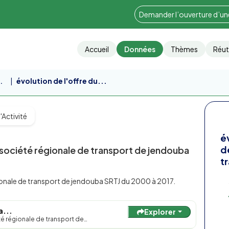
Demander l’ouverture d’u
Accueil
Données
Thèmes
Réut
.
évolution de l'offre du...
'Activité
é
d
a société régionale de transport de jendouba
t
gionale de transport de jendouba SRTJ du 2000 à 2017.
a...
Explorer
été régionale de transport de…