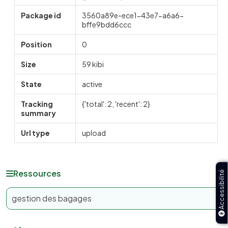
Package id
3560a89e-ece1-43e7-a6a6-
bffe9bdd6ccc
Position
0
Size
59 kibi
State
active
Tracking
{'total': 2, 'recent': 2}
summary
Url type
upload
Ressources
Accessibilité
gestion des bagages