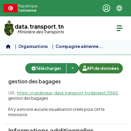
Aller au contenu principal
République
Tunisienne
data.transport.tn
Ministère des Transports
Organisations
Compagnie aérienne...
gestion des bagages
gestion des bagages
Télécharger
API de données
gestion des bagages
URL:
https://catalogue-data.transport.tn/dataset/3560a89e-ece1-43e7-a6a6-bffe9bdd6ccc/resource/65171ec7-2510-44fa-aa63-cc678a6e297a/download/3560a89e-ece1-43e7-a6a6-bffe9bdd6ccc_fc217163-c174-483d-81c9-5c130423ca8d.xlsx
gestion des bagages
Il n'y a encore aucune visualisation créée pour cette
ressource
Informations additionnelles