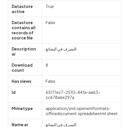
Datastore
True
active
Datastore
False
contains all
records of
source file
Description
التصرف في البضائع
ar
Download
8
count
Has views
False
Id
65171ec7-2510-44fa-aa63-
cc678a6e297a
Mimetype
application/vnd.openxmlformats-
officedocument.spreadsheetml.sheet
Name ar
التصرف في البضائع