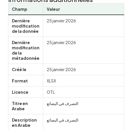
Champ
Valeur
Dernière
25 janvier 2026
modification
de la donnée
Dernière
25 janvier 2026
modification
de la
métadonnée
Créé le
25 janvier 2026
Format
XLSX
Licence
OTL
Titre en
التصرف في البضائع
Arabe
Description
التصرف في البضائع
en Arabe