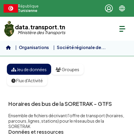
Aller au contenu principal
République
Tunisienne
data.transport.tn
Ministère des Transports
Organisations
Société régionale de...
Horaires des bus de la...
Jeu de données
Groupes
Flux d'Activité
Horaires des bus de la SORETRAK - GTFS
Ensemble de fichiers décrivant l'offre de transport (horaires,
parcours, lignes, stations) pour le réseau bus de la
SORETRAK
Données et ressources