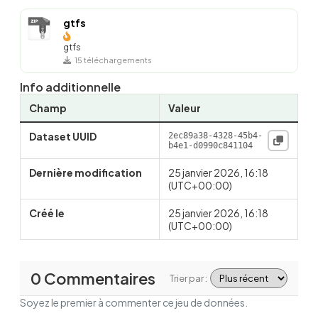
gtfs
gtfs
15 téléchargements
Info additionnelle
Champ
Valeur
Dataset UUID
2ec89a38-4328-45b4-
b4e1-d0990c841104
Dernière modification
25 janvier 2026, 16:18
(UTC+00:00)
Créé le
25 janvier 2026, 16:18
(UTC+00:00)
0 Commentaires
Trier par :
Soyez le premier à commenter ce jeu de données.