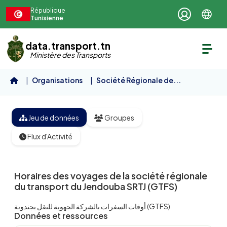
Aller au contenu principal
République
Tunisienne
data.transport.tn
Ministère des Transports
Organisations
Société Régionale de...
Horaires des voyages de la...
Jeu de données
Groupes
Flux d'Activité
Horaires des voyages de la société régionale
du transport du Jendouba SRTJ (GTFS)
أوقات السفرات بالشركة الجهوية للنقل بجندوبة (GTFS)
Données et ressources