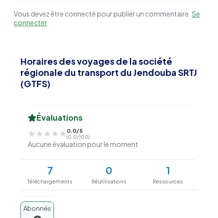
Vous devez être connecté pour publier un commentaire.
Se
connecter
Horaires des voyages de la société
régionale du transport du Jendouba SRTJ
(GTFS)
Évaluations
0.0/5
★★★★★
★★★★★
(0.0/100)
Aucune évaluation pour le moment
7
0
1
Téléchargements
Réutilisations
Ressources
Abonnés