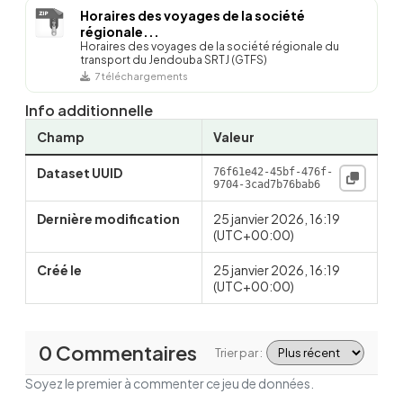
Horaires des voyages de la société
régionale...
Horaires des voyages de la société régionale du
transport du Jendouba SRTJ (GTFS)
7 téléchargements
Info additionnelle
Champ
Valeur
Dataset UUID
76f61e42-45bf-476f-
9704-3cad7b76bab6
Dernière modification
25 janvier 2026, 16:19
(UTC+00:00)
Créé le
25 janvier 2026, 16:19
(UTC+00:00)
0 Commentaires
Trier par :
Soyez le premier à commenter ce jeu de données.