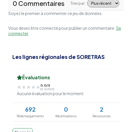
0 Commentaires
Trier par :
Soyez le premier à commenter ce jeu de données.
Vous devez être connecté pour publier un commentaire.
Se
connecter
Les lignes régionales de SORETRAS
Évaluations
0.0/5
★★★★★
★★★★★
(0.0/100)
Aucune évaluation pour le moment
692
0
2
Téléchargements
Réutilisations
Ressources