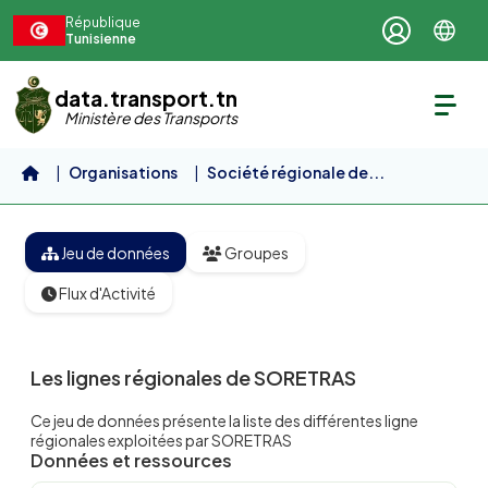
Aller au contenu principal
République
Tunisienne
data.transport.tn
Ministère des Transports
Organisations
Société régionale de...
Les lignes régionales de SORETRAS
Jeu de données
Groupes
Flux d'Activité
Les lignes régionales de SORETRAS
Ce jeu de données présente la liste des différentes ligne
régionales exploitées par SORETRAS
Données et ressources