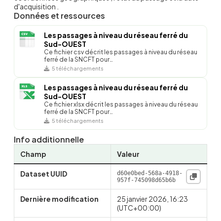
d'acquisition .
Données et ressources
Les passages à niveau du réseau ferré du
Sud-OUEST
Ce fichier csv décrit les passages à niveau du réseau
ferré de la SNCFT pour…
5 téléchargements
Les passages à niveau du réseau ferré du
Sud-OUEST
Ce fichier xlsx décrit les passages à niveau du réseau
ferré de la SNCFT pour…
5 téléchargements
Info additionnelle
Champ
Valeur
Dataset UUID
d60e0bed-568a-4918-
957f-745098d65b6b
Dernière modification
25 janvier 2026, 16:23
(UTC+00:00)