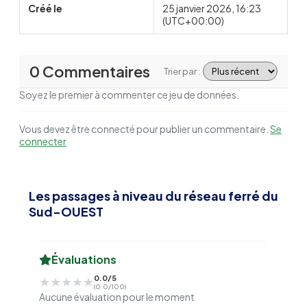
Créé le
25 janvier 2026, 16:23
(UTC+00:00)
0 Commentaires
Trier par :
Soyez le premier à commenter ce jeu de données.
Vous devez être connecté pour publier un commentaire.
Se
connecter
Les passages à niveau du réseau ferré du
Sud-OUEST
Évaluations
0.0/5
★★★★★
★★★★★
(0.0/100)
Aucune évaluation pour le moment