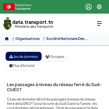
Aller au contenu principal
République
Tunisienne
data.transport.tn
Ministère des Transports
Organisations
Société Nationale Des...
Les passages à niveau du...
Jeu de données
Groupes
Flux d'Activité
Les passages à niveau du réseau ferré du Sud-
OUEST
Ce jeu de données décrit les passages à niveau du réseau
ferré de la SNCFT pour la zone du Sud Ouest la Tunisie , les
coordonnées géographiques , l'état du passage et la date