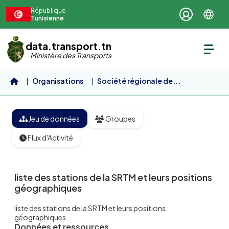
Aller au contenu principal
République
Tunisienne
data.transport.tn
Ministère des Transports
Organisations
Société régionale de...
liste des stations de la...
Jeu de données
Groupes
Flux d'Activité
liste des stations de la SRTM et leurs positions
géographiques
liste des stations de la SRTM et leurs positions
géographiques
Données et ressources