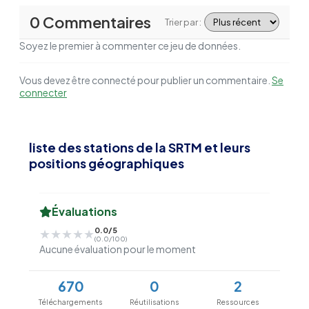
0 Commentaires
Trier par :
Soyez le premier à commenter ce jeu de données.
Vous devez être connecté pour publier un commentaire.
Se
connecter
liste des stations de la SRTM et leurs
positions géographiques
Évaluations
0.0/5
★★★★★
★★★★★
(0.0/100)
Aucune évaluation pour le moment
670
0
2
Téléchargements
Réutilisations
Ressources