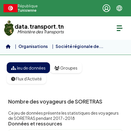
Aller au contenu principal
République
Tunisienne
data.transport.tn
Ministère des Transports
Organisations
Société régionale de...
Nombre des voyageurs de SORETRAS
Jeu de données
Groupes
Flux d'Activité
Nombre des voyageurs de SORETRAS
Ce jeu de données présente les statistiques des voyageurs
de SORETRAS pendant 2017-2018
Données et ressources