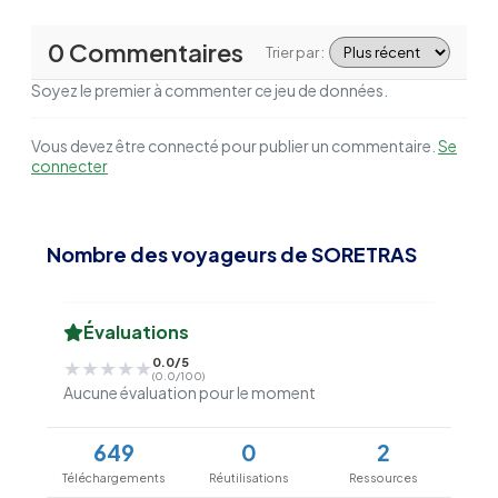
0 Commentaires
Trier par :
Soyez le premier à commenter ce jeu de données.
Vous devez être connecté pour publier un commentaire.
Se
connecter
Nombre des voyageurs de SORETRAS
Évaluations
0.0/5
★★★★★
★★★★★
(0.0/100)
Aucune évaluation pour le moment
649
0
2
Téléchargements
Réutilisations
Ressources