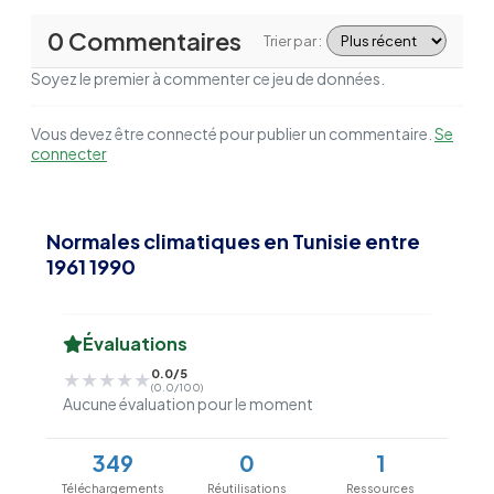
0 Commentaires
Trier par :
Soyez le premier à commenter ce jeu de données.
Vous devez être connecté pour publier un commentaire.
Se
connecter
Normales climatiques en Tunisie entre
1961 1990
Évaluations
0.0/5
★★★★★
★★★★★
(0.0/100)
Aucune évaluation pour le moment
349
0
1
Téléchargements
Réutilisations
Ressources