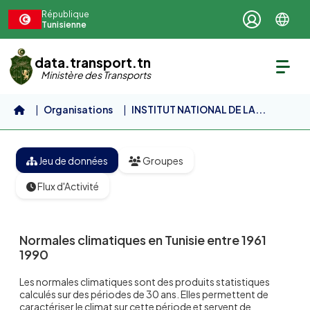
Aller au contenu principal
République
Tunisienne
data.transport.tn
Ministère des Transports
Organisations
INSTITUT NATIONAL DE LA...
Normales climatiques en...
Jeu de données
Groupes
Flux d'Activité
Normales climatiques en Tunisie entre 1961
1990
Les normales climatiques sont des produits statistiques
calculés sur des périodes de 30 ans. Elles permettent de
caractériser le climat sur cette période et servent de