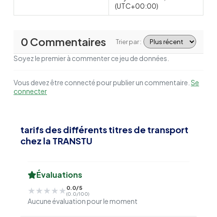
(UTC+00:00)
0 Commentaires
Trier par :
Soyez le premier à commenter ce jeu de données.
Vous devez être connecté pour publier un commentaire.
Se
connecter
tarifs des différents titres de transport
chez la TRANSTU
Évaluations
0.0/5
★★★★★
★★★★★
(0.0/100)
Aucune évaluation pour le moment