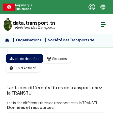
Aller au contenu principal
République
Tunisienne
data.transport.tn
Ministère des Transports
Organisations
Société des Transports de...
tarifs des différents...
Jeu de données
Groupes
Flux d'Activité
tarifs des différents titres de transport chez
la TRANSTU
tarifs des différents titres de transport chez la TRANSTU
Données et ressources