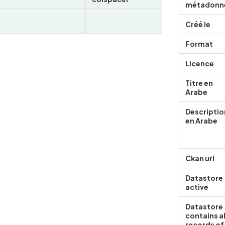
métadonn
Créé le
Format
Licence
Titre en
Arabe
Descriptio
en Arabe
Ckan url
Datastore
active
Datastore
contains al
records of