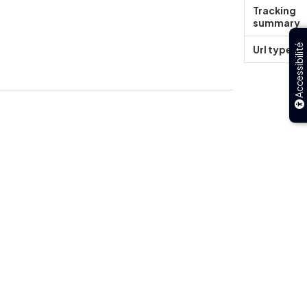
Tracking
summary
Accessibilité
Url type