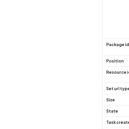
Package i
Position
Resource i
Set url typ
Size
State
Task creat