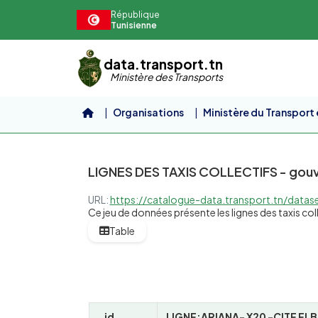
Aller au contenu principal
République
Tunisienne
data.transport.tn
Ministère des Transports
Organisations
Ministère du Transport 
LIGNES DES TAXIS COLLECTIFS - gouv
URL:
https://catalogue-data.transport.tn/dataset/9d2b1e1d-1599-4
Ce jeu de données présente les lignes des taxis colle
Table