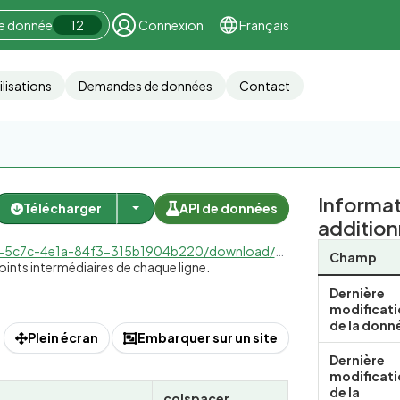
ne donnée
12
Connexion
Français
ilisations
Demandes de données
Contact
Informa
Télécharger
API de données
addition
4dfa-934e-84f74d990f4a_a88f2cf4-e353-478e-aca2-fd4ac4a94bd1.csv
Champ
 points intermédiaires de chaque ligne.
Dernière
modificat
de la donn
Plein écran
Embarquer sur un site
Dernière
modificat
de la