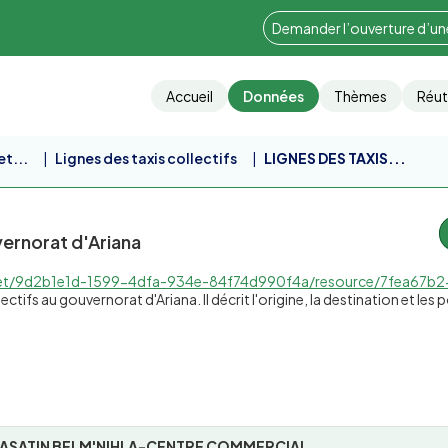
Demander l’ouverture d’u
Accueil
Données
Thèmes
Réut
et...
Lignes des taxis collectifs
LIGNES DES TAXIS...
ernorat d'Ariana
dfa-934e-84f74d990f4a/resource/7fea67b2-5c7c-4e1a-84f3-315b1904b220/download/9d2b1e1d-1599-
ctifs au gouvernorat d'Ariana. Il décrit l'origine, la destination et les