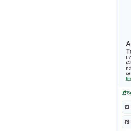
A
T
L’
(A
no
se
li
S