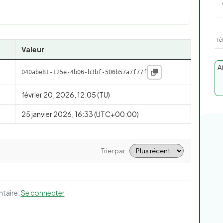
Té
Valeur
A
040abe81-125e-4b06-b3bf-506b57a7f77f
février 20, 2026, 12:05 (TU)
25 janvier 2026, 16:33 (UTC+00:00)
Trier par :
ntaire.
Se connecter