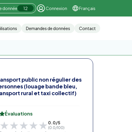
ne donnée
12
Connexion
Français
ilisations
Demandes de données
Contact
ransport public non régulier des
ersonnes (louage bande bleu,
ansport rural et taxi collectif)
Évaluations
★★★★★
★★★★★
0.0/5
(0.0/100)