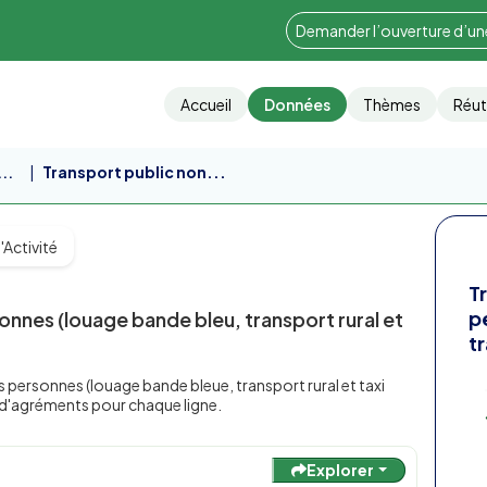
Demander l’ouverture d’u
Accueil
Données
Thèmes
Réut
..
Transport public non...
'Activité
T
p
onnes (louage bande bleu, transport rural et
tr
es personnes (louage bande bleue, transport rural et taxi
 d'agréments pour chaque ligne.
Explorer