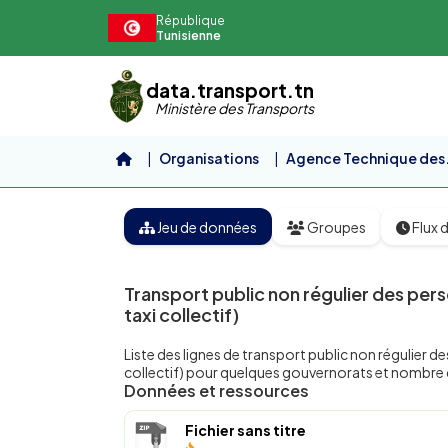
Aller au contenu principal
République
Tunisienne
data.transport.tn
Ministère des Transports
Organisations
Agence Technique des.
Jeu de données
Groupes
Flux d
Transport public non régulier des pers
taxi collectif)
Liste des lignes de transport public non régulier d
collectif) pour quelques gouvernorats et nombre
Données et ressources
Fichier sans titre