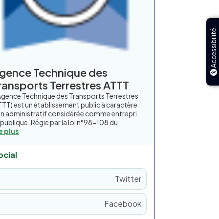
Accessibilité
gence Technique des
ransports Terrestres ATTT
Agence Technique des Transports Terrestres
TTT) est un établissement public à caractère
n administratif considérée comme entrepri
 publique. Régie par la loi n°98-108 du...
re plus
ocial
Twitter
Facebook