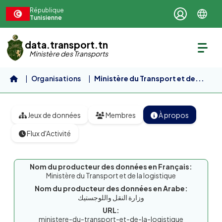
Aller au contenu principal
République
Tunisienne
data.transport.tn
Ministère des Transports
Organisations
Ministère du Transport et de...
Jeux de données
Membres
À propos
Flux d'Activité
Nom du producteur des données en Français:
Ministère du Transport et de la logistique
Nom du producteur des données en Arabe:
وزارة النقل واللوجستيك
URL:
ministere-du-transport-et-de-la-logistique