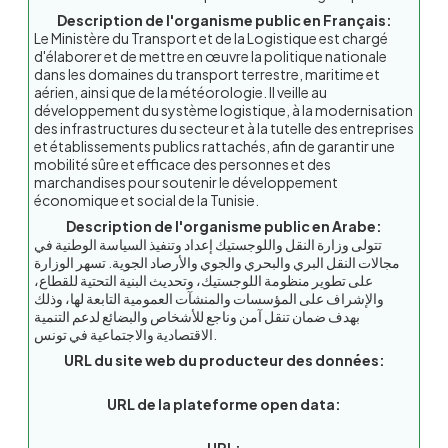
Description de l'organisme public en Français:
Le Ministère du Transport et de la Logistique est chargé
d'élaborer et de mettre en œuvre la politique nationale
dans les domaines du transport terrestre, maritime et
aérien, ainsi que de la météorologie. Il veille au
développement du système logistique, à la modernisation
des infrastructures du secteur et à la tutelle des entreprises
et établissements publics rattachés, afin de garantir une
mobilité sûre et efficace des personnes et des
marchandises pour soutenir le développement
économique et social de la Tunisie.
Description de l'organisme public en Arabe:
تتولى وزارة النقل واللوجستيك إعداد وتنفيذ السياسة الوطنية في
مجالات النقل البري والبحري والجوي والأرصاد الجوية. تسهر الوزارة
على تطوير منظومة اللوجستيك، وتحديث البنية التحتية للقطاع،
والإشراف على المؤسسات والمنشآت العمومية التابعة لها، وذلك
بهدف ضمان تنقل آمن وناجع للأشخاص والبضائع لدعم التنمية
الاقتصادية والاجتماعية في تونس.
URL du site web du producteur des données:
URL de la plateforme open data: